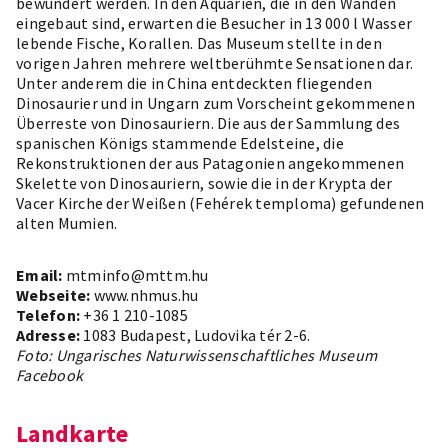
bewundert werden. In den Aquarien, die in den Wänden
eingebaut sind, erwarten die Besucher in 13 000 l Wasser
lebende Fische, Korallen. Das Museum stellte in den
vorigen Jahren mehrere weltberühmte Sensationen dar.
Unter anderem die in China entdeckten fliegenden
Dinosaurier und in Ungarn zum Vorscheint gekommenen
Überreste von Dinosauriern. Die aus der Sammlung des
spanischen Königs stammende Edelsteine, die
Rekonstruktionen der aus Patagonien angekommenen
Skelette von Dinosauriern, sowie die in der Krypta der
Vacer Kirche der Weißen (Fehérek temploma) gefundenen
alten Mumien.
Email:
mtminfo@mttm.hu
Webseite:
www.nhmus.hu
Telefon:
+36 1 210-1085
Adresse:
1083 Budapest, Ludovika tér 2-6.
Foto: Ungarisches Naturwissenschaftliches Museum
Facebook
Landkarte