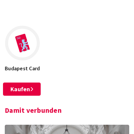
Leaflet
×
+
Budapest, Ludovika tér 2, 1083 Magyarország
−
Budapest Card
Kaufen
Damit verbunden