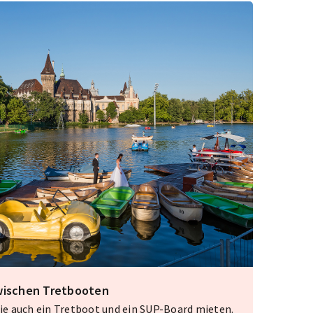
wischen Tretbooten
e auch ein Tretboot und ein SUP-Board mieten.