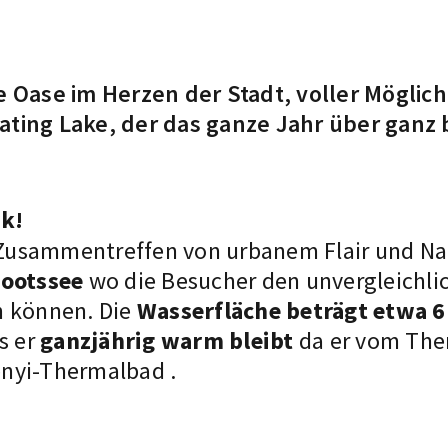
e Oase im Herzen der Stadt, voller Möglic
ating Lake, der das ganze Jahr über ganz 
rk!
te Zusammentreffen von urbanem Flair und N
Bootssee
wo die Besucher den unvergleichli
n können. Die
Wasserfläche beträgt etwa 6
s er
ganzjährig warm bleibt
da er vom The
nyi-Thermalbad
.