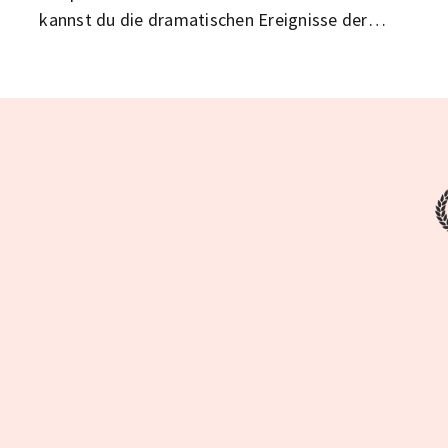
kannst du die dramatischen Ereignisse der
Vergangenheit erleben und gleichzeitig viel über
Frieden und den Wert menschlicher Ausdauer
lernen.