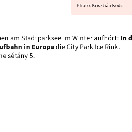
Photo: Krisztián Bódis
ben am Stadtparksee im Winter aufhört:
In 
laufbahn in Europa
die City Park Ice Rink.
me sétány 5.
×
H-1146 Budapest Olof Palme sétány 5.