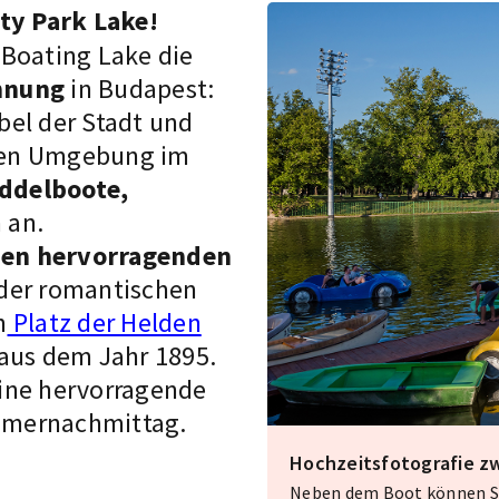
ity Park Lake!
 Boating Lake die
nnung
in Budapest:
bel der Stadt und
ichen Umgebung im
ddelboote,
 an.
nen hervorragenden
der romantischen
n
Platz der Helden
 aus dem Jahr 1895.
ine hervorragende
mmernachmittag.
Hochzeitsfotografie z
Neben dem Boot können Si