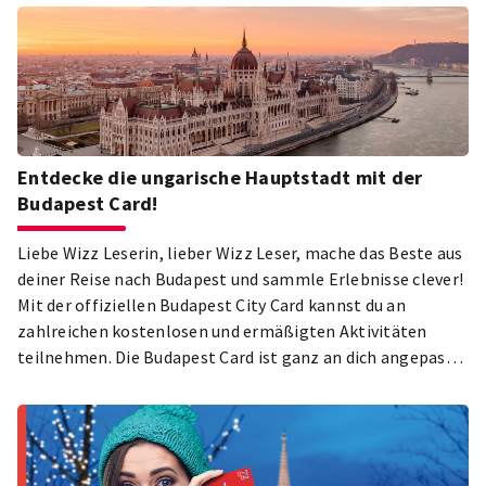
Entdecke die ungarische Hauptstadt mit der
Budapest Card!
Liebe Wizz Leserin, lieber Wizz Leser, mache das Beste aus
deiner Reise nach Budapest und sammle Erlebnisse clever!
Mit der offiziellen Budapest City Card kannst du an
zahlreichen kostenlosen und ermäßigten Aktivitäten
teilnehmen. Die Budapest Card ist ganz an dich angepasst:
Du kannst von den 24-, 48-, 72-, 96- und 120-Stunden-
Versionen wählen, so bekommst du eine Budapest City
Card, die perfekt für die Dauer deines Besuchs gemessen
ist.