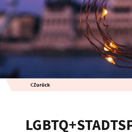
Zurück
LGBTQ+STADTS