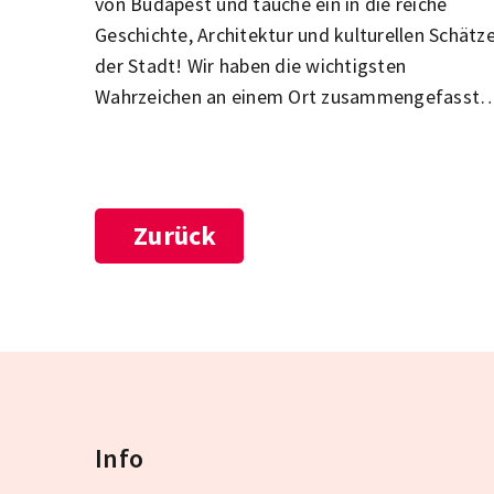
von Budapest und tauche ein in die reiche
Geschichte, Architektur und kulturellen Schätz
der Stadt! Wir haben die wichtigsten
Wahrzeichen an einem Ort zusammengefasst,
damit du keine wichtigen Spots auf deiner
Sightseeing-Tour verpasst. Das Parlament, die
Basilika St. Stephan, der Budaer Burgbezirk, de
Stadtpark und das jüdische Viertel in Pest – nu
Zurück
einige der Highlights, die du bei deinem Besuc
in Budapest auf keinen Fall verpassen solltest!
Erkunde die schönsten und bekanntesten
Attraktionen der Stadt und lass dich von der
Vielfalt der ungarischen Hauptstadt
verzaubern!
Info