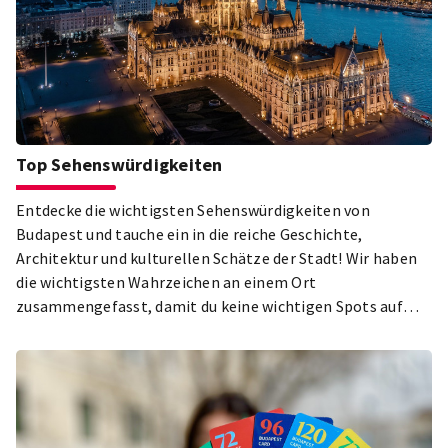
Top Sehenswürdigkeiten
Entdecke die wichtigsten Sehenswürdigkeiten von
Budapest und tauche ein in die reiche Geschichte,
Architektur und kulturellen Schätze der Stadt! Wir haben
die wichtigsten Wahrzeichen an einem Ort
zusammengefasst, damit du keine wichtigen Spots auf
deiner Sightseeing-Tour verpasst. Das Parlament, die
Basilika St. Stephan, der Budaer Burgbezirk, der Stadtpark
und das jüdische Viertel in Pest – nur einige der Highlights,
die du bei deinem Besuch in Budapest auf keinen Fall
verpassen solltest! Erkunde die schönsten und