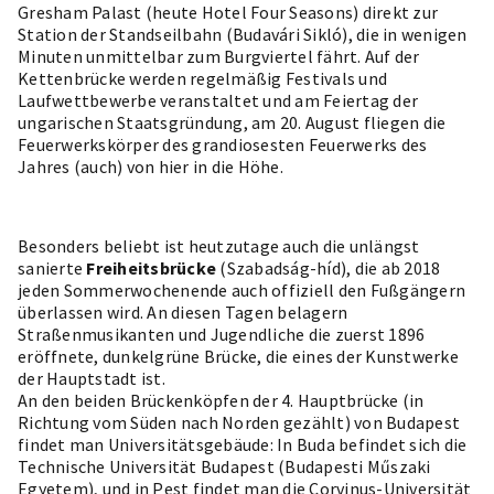
Gresham Palast (heute Hotel Four Seasons) direkt zur
Station der Standseilbahn (Budavári Sikló), die in wenigen
Minuten unmittelbar zum Burgviertel fährt. Auf der
Kettenbrücke werden regelmäßig Festivals und
Laufwettbewerbe veranstaltet und am Feiertag der
ungarischen Staatsgründung, am 20. August fliegen die
Feuerwerkskörper des grandiosesten Feuerwerks des
Jahres (auch) von hier in die Höhe.
Besonders beliebt ist heutzutage auch die unlängst
sanierte
Freiheitsbrücke
(Szabadság-híd), die ab 2018
jeden Sommerwochenende auch offiziell den Fußgängern
überlassen wird. An diesen Tagen belagern
Straßenmusikanten und Jugendliche die zuerst 1896
eröffnete, dunkelgrüne Brücke, die eines der Kunstwerke
der Hauptstadt ist.
An den beiden Brückenköpfen der 4. Hauptbrücke (in
Richtung vom Süden nach Norden gezählt) von Budapest
findet man Universitätsgebäude: In Buda befindet sich die
Technische Universität Budapest (Budapesti Műszaki
Egyetem), und in Pest findet man die Corvinus-Universität