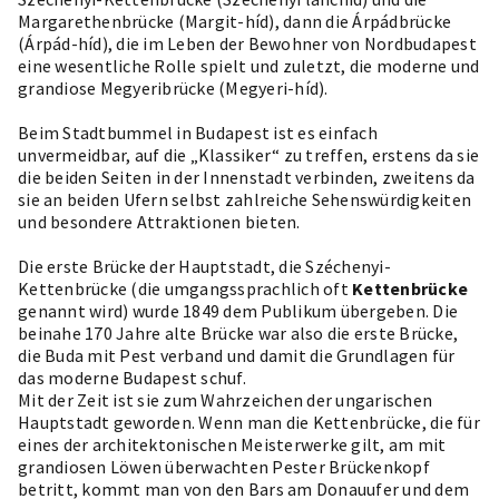
Margarethenbrücke (Margit-híd), dann die Árpádbrücke
(Árpád-híd), die im Leben der Bewohner von Nordbudapest
eine wesentliche Rolle spielt und zuletzt, die moderne und
grandiose Megyeribrücke (Megyeri-híd).
Beim Stadtbummel in Budapest ist es einfach
unvermeidbar, auf die „Klassiker“ zu treffen, erstens da sie
die beiden Seiten in der Innenstadt verbinden, zweitens da
sie an beiden Ufern selbst zahlreiche Sehenswürdigkeiten
und besondere Attraktionen bieten.
Die erste Brücke der Hauptstadt, die Széchenyi-
Kettenbrücke (die umgangssprachlich oft
Kettenbrücke
genannt wird) wurde 1849 dem Publikum übergeben. Die
beinahe 170 Jahre alte Brücke war also die erste Brücke,
die Buda mit Pest verband und damit die Grundlagen für
das moderne Budapest schuf.
Mit der Zeit ist sie zum Wahrzeichen der ungarischen
Hauptstadt geworden. Wenn man die Kettenbrücke, die für
eines der architektonischen Meisterwerke gilt, am mit
grandiosen Löwen überwachten Pester Brückenkopf
betritt, kommt man von den Bars am Donauufer und dem