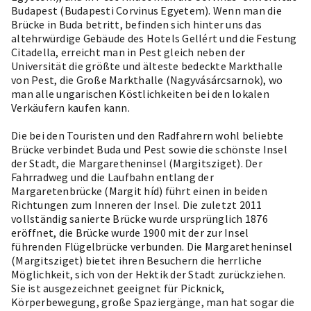
Budapest (Budapesti Corvinus Egyetem). Wenn man die
Brücke in Buda betritt, befinden sich hinter uns das
altehrwürdige Gebäude des Hotels Gellért und die Festung
Citadella, erreicht man in Pest gleich neben der
Universität die größte und älteste bedeckte Markthalle
von Pest, die Große Markthalle (Nagyvásárcsarnok), wo
man alle ungarischen Köstlichkeiten bei den lokalen
Verkäufern kaufen kann.
Die bei den Touristen und den Radfahrern wohl beliebte
Brücke verbindet Buda und Pest sowie die schönste Insel
der Stadt, die Margaretheninsel (Margitsziget). Der
Fahrradweg und die Laufbahn entlang der
Margaretenbrücke (Margit híd) führt einen in beiden
Richtungen zum Inneren der Insel. Die zuletzt 2011
vollständig sanierte Brücke wurde ursprünglich 1876
eröffnet, die Brücke wurde 1900 mit der zur Insel
führenden Flügelbrücke verbunden. Die Margaretheninsel
(Margitsziget) bietet ihren Besuchern die herrliche
Möglichkeit, sich von der Hektik der Stadt zurückziehen.
Sie ist ausgezeichnet geeignet für Picknick,
Körperbewegung, große Spaziergänge, man hat sogar die