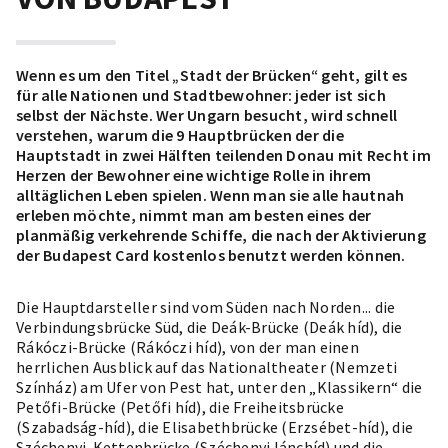
Wenn es um den Titel „Stadt der Brücken“ geht, gilt es
für alle Nationen und Stadtbewohner: jeder ist sich
selbst der Nächste. Wer Ungarn besucht, wird schnell
verstehen, warum die 9 Hauptbrücken der die
Hauptstadt in zwei Hälften teilenden Donau mit Recht im
Herzen der Bewohner eine wichtige Rolle in ihrem
alltäglichen Leben spielen. Wenn man sie alle hautnah
erleben möchte, nimmt man am besten eines der
planmäßig verkehrende Schiffe, die nach der Aktivierung
der Budapest Card kostenlos benutzt werden können.
Die Hauptdarsteller sind vom Süden nach Norden... die
Verbindungsbrücke Süd, die Deák-Brücke (Deák híd), die
Rákóczi-Brücke (Rákóczi híd), von der man einen
herrlichen Ausblick auf das Nationaltheater (Nemzeti
Színház) am Ufer von Pest hat, unter den „Klassikern“ die
Petőfi-Brücke (Petőfi híd), die Freiheitsbrücke
(Szabadság-híd), die Elisabethbrücke (Erzsébet-híd), die
Széchenyi-Kettenbrücke (Széchenyi lánchíd) und die