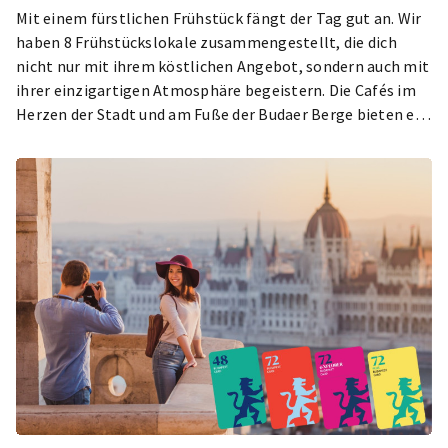
Mit einem fürstlichen Frühstück fängt der Tag gut an. Wir
haben 8 Frühstückslokale zusammengestellt, die dich
nicht nur mit ihrem köstlichen Angebot, sondern auch mit
ihrer einzigartigen Atmosphäre begeistern. Die Cafés im
Herzen der Stadt und am Fuße der Budaer Berge bieten ein
kulinarisches Abenteuer und die perfekte Vorbereitung für
eine ganztägige Stadtbesichtigung. Mach dich bereit auf
einen Brunch mit lokalen Zutaten, auf die ungarische
Geschmäcke und eine einzigartige Atmosphäre!