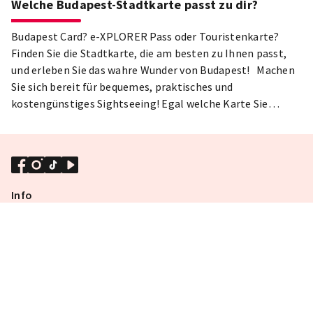
Welche Budapest-Stadtkarte passt zu dir?
Budapest Card? e-XPLORER Pass oder Touristenkarte?
Finden Sie die Stadtkarte, die am besten zu Ihnen passt,
und erleben Sie das wahre Wunder von Budapest! Machen
Sie sich bereit für bequemes, praktisches und
kostengünstiges Sightseeing! Egal welche Karte Sie
kaufen, Sie werden ein unvergessliches Erlebnis haben,
denn wir haben die besten Aktivitäten in Budapest für Sie
ausgewählt! Mit den Stadtkarten können Sie eine breite
Palette an kostenlosen und ermäßigten Aktivitäten
genießen: Museen, Bäder, Stadtrundfahrten,
Info
Freizeitaktivitäten, Restaurants, Cafés und vieles mehr.
NOTFALLVERSORGUNG IN BUDAPEST
NÜTZLICHE INFORMATIONEN
PRIVACY POLICY
TERMS&CONDITIONS
COOKIE POLICY