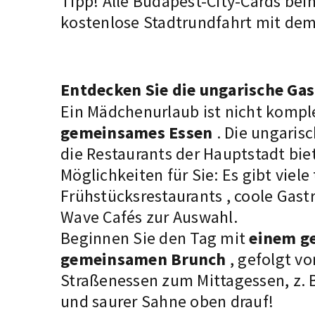
Tipp! Alle Budapest-City-Cards bei
kostenlose Stadtrundfahrt mit de
Entdecken Sie die ungarische Ga
Ein Mädchenurlaub ist nicht kompl
gemeinsames Essen
. Die ungaris
die Restaurants der Hauptstadt bie
Möglichkeiten für Sie: Es gibt viele
Frühstücksrestaurants
, coole
Gastr
Wave
Cafés
zur Auswahl.
Beginnen Sie den Tag mit
einem g
gemeinsamen Brunch
, gefolgt vo
Straßenessen
zum Mittagessen, z. B
und saurer Sahne oben drauf!