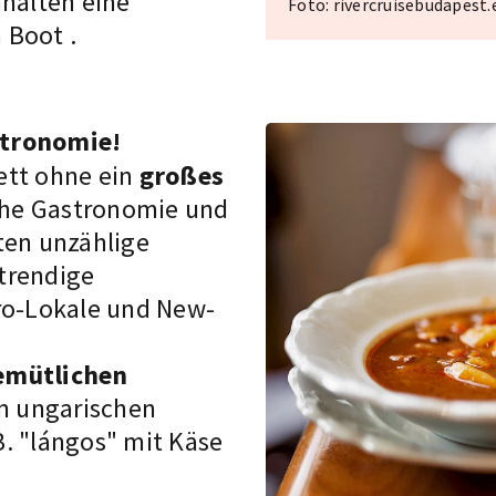
nhalten eine
Foto: rivercruisebudapest.
m Boot
.
stronomie!
ett ohne ein
großes
che
Gastronomie
und
ten unzählige
 trendige
o-Lokale
und New-
emütlichen
n
ungarischen
. "lángos" mit Käse