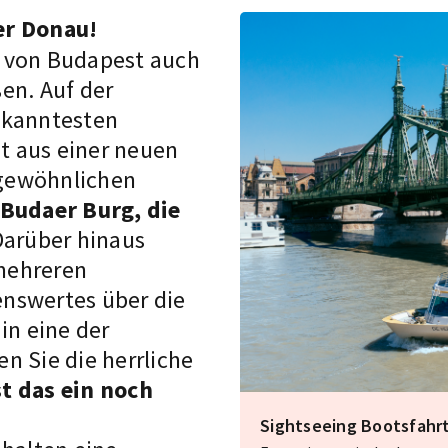
er Donau!
a von Budapest auch
en. Auf der
ekanntesten
t aus einer neuen
rgewöhnlichen
Budaer Burg, die
Darüber hinaus
mehreren
senswertes über die
in eine der
n Sie die herrliche
t das ein noch
Sightseeing Bootsfahr