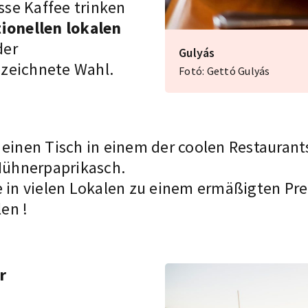
se Kaffee trinken
tionellen lokalen
der
Gulyás
ezeichnete Wahl.
Fotó: Gettó Gulyás
 einen Tisch in einem der coolen
Restaurant
ühnerpaprikasch.
e in vielen Lokalen zu einem ermäßigten Pre
len
!
r