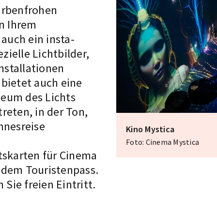
arbenfrohen
on Ihrem
 auch ein
insta-
ielle Lichtbilder,
Installationen
bietet auch eine
seum des Lichts
reten, in der Ton,
nnesreise
Kino Mystica
Foto: Cinema Mystica
tskarten für Cinema
dem Touristenpass.
ie freien Eintritt.