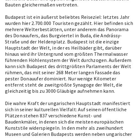
Bauten gleichermaßen vertreten.
Budapest ist ein äußerst beliebtes Reiseziel: letztes Jahr
wurden hier 2.700.000 Touristen gezählt. Hier befinden sich
mehrere Welterbestätten, unter anderem das Panorama
des Donauufers, das Burgviertel in Buda, die Andrássy-
Straße und der Heldenplatz. Budapest ist die einzige
Hauptstadt der Welt, in der es Heilbäder gibt, darüber
hinaus wird ihr Untergrund vom größten Thermalwasser
führenden Höhlensystem der Welt durchzogen. Außerdem
kann sich Budapest des drittgrößten Parlaments der Welt
rühmen, das mit seiner 268 Meter langen Fassade das
pester Donauufer dominiert. Nur wenige Kilometer
entfernt steht de zweitgrößte Synagoge der Welt, die
gleichzeitig bis zu 3000 Gläubige aufnehmen kann.
Die wahre Kraft der ungarischen Hauptstadt manifestiert
sich in seiner kulturellen Vielfalt: Auf seinen öffentliche
Plätzen stehen 837 verschiedene Kunst- und
Baudenkmäler, in denen sich die meisten europäischen
Kunststile widerspiegeln. In den mehr als zweihundert
Museen und Galerien Budapests werden neben ungarischer