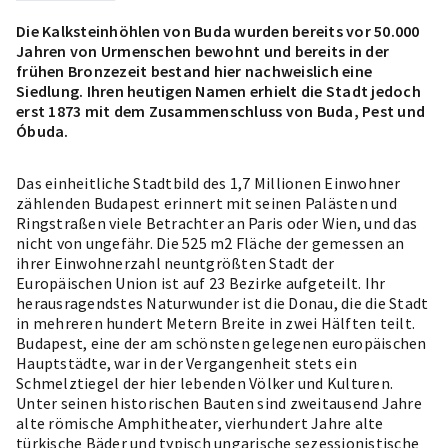
Die Kalksteinhöhlen von Buda wurden bereits vor 50.000
Jahren von Urmenschen bewohnt und bereits in der
frühen Bronzezeit bestand hier nachweislich eine
Siedlung. Ihren heutigen Namen erhielt die Stadt jedoch
erst 1873 mit dem Zusammenschluss von Buda, Pest und
Óbuda.
Das einheitliche Stadtbild des 1,7 Millionen Einwohner
zählenden Budapest erinnert mit seinen Palästen und
Ringstraßen viele Betrachter an Paris oder Wien, und das
nicht von ungefähr. Die 525 m2 Fläche der gemessen an
ihrer Einwohnerzahl neuntgrößten Stadt der
Europäischen Union ist auf 23 Bezirke aufgeteilt. Ihr
herausragendstes Naturwunder ist die Donau, die die Stadt
in mehreren hundert Metern Breite in zwei Hälften teilt.
Budapest, eine der am schönsten gelegenen europäischen
Hauptstädte, war in der Vergangenheit stets ein
Schmelztiegel der hier lebenden Völker und Kulturen.
Unter seinen historischen Bauten sind zweitausend Jahre
alte römische Amphitheater, vierhundert Jahre alte
türkische Bäder und typisch ungarische sezessionistische