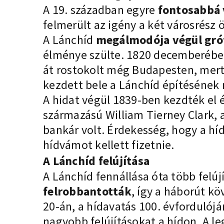
A 19. században egyre
fontosabbá 
felmerült az igény a két városrész
A Lánchíd
megálmodója végül gróf
élménye szülte. 1820 decemberében
át rostokolt még Budapesten, mert 
kezdett bele a Lánchíd építésének
A hidat végül 1839-ben kezdték el 
származású William Tierney Clark, a
bankár volt. Érdekesség, hogy a hí
hídvámot kellett fizetnie.
A Lánchíd felújítása
A Lánchíd fennállása óta több felújí
felrobbantották
, így a háborút kö
20-án, a hídavatás 100. évfordulój
nagyobb felújításokat a hídon. A 