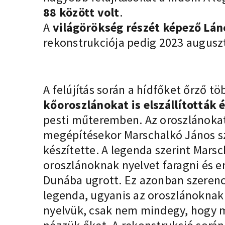
88 között volt
.
A
világörökség részét képező Lán
rekonstrukciója pedig 2023 augusz
A felújítás során a hídfőket őrző t
kőoroszlánokat is elszállították 
pesti műteremben. Az oroszlánokat
megépítésekor Marschalkó János 
készítette. A legenda szerint Marsch
oroszlánoknak nyelvet faragni és em
Dunába ugrott. Ez azonban szerenc
legenda, ugyanis az oroszlánoknak
nyelvük, csak nem mindegy, hogy 