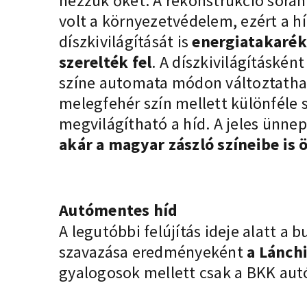
nézzük őket. A rekonstrukció sorá
volt a környezetvédelem, ezért a hí
díszkivilágítását is
energiatakarék
szerelték fel
. A díszkivilágításkén
színe automata módon változtathat
melegfehér szín mellett különféle s
megvilágítható a híd. A jeles ünn
akár a magyar zászló színeibe is 
Autómentes híd
A legutóbbi felújítás ideje alatt a
szavazása eredményeként
a Lánch
gyalogosok mellett csak a BKK autó