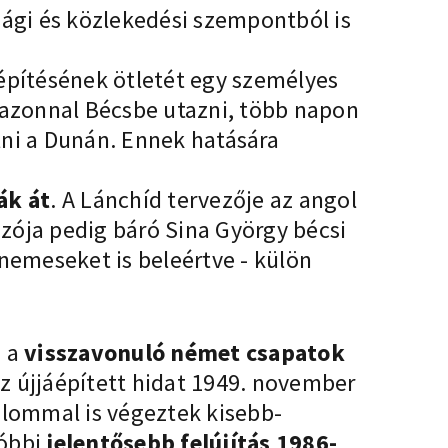
sági és közlekedési szempontból is
építésének ötletét egy személyes
azonnal Bécsbe utazni, több napon
lni a Dunán. Ennek hatására
ák át
. A Lánchíd tervezője az angol
ozója pedig báró Sina György bécsi
 nemeseket is beleértve - külön
n a
visszavonuló német csapatok
 Az újjáépített hidat 1949. november
alommal is végeztek kisebb-
tóbbi
jelentősebb felújítás 1986-