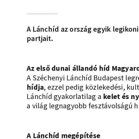
A Lánchíd az ország egyik legikon
partjait.
Az első dunai állandó híd Magyar
A Széchenyi Lánchíd Budapest legr
hídja
, ezzel pedig közlekedési, ku
Lánchíd gyakorlatilag a
kelet és n
a világ legnagyobb fesztávolságú hí
A Lánchíd megépítése