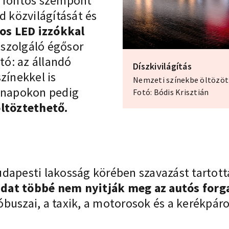
n fontos szempont
d közvilágítását és
os LED izzókkal
t szolgáló égősor
ó: az állandó
Díszkivilágítás
zínekkel is
Nemzeti színekbe öltözöt
epnapokon pedig
Fotó: Bódis Krisztián
öltöztethető.
 budapesti lakosság körében szavazást tartot
idat többé nem nyitják meg az autós forg
buszai, a taxik, a motorosok és a kerékpár