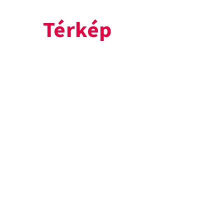
Térkép
+
−