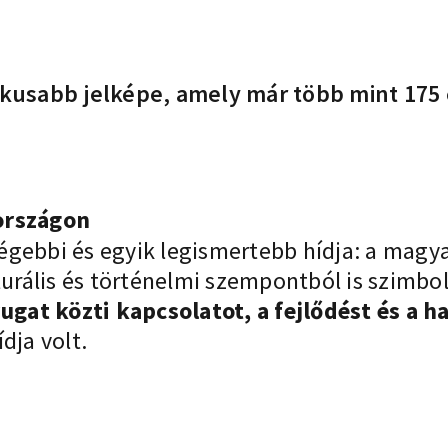
ikusabb jelképe, amely már több mint 175 
országon
égebbi és egyik legismertebb hídja: a magy
lturális és történelmi szempontból is szimb
yugat közti kapcsolatot, a fejlődést és a h
dja volt.