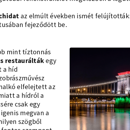
chidat
az elmúlt években ismét felújították
tusában fejeződött be.
öbb mint tíztonnás
és restaurálták
egy
 a híd
szobrászművész
alkó elfelejtett az
iatt a hídról a
sére csak egy
 igenis megvan a
milyen szögből