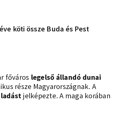
éve köti össze Buda és Pest
ar főváros
legelső állandó dunai
olikus része Magyarországnak. A
aladást
jelképezte. A maga korában