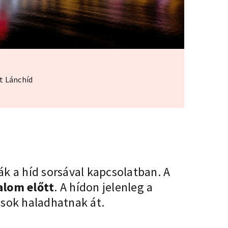
t Lánchíd
ták a híd sorsával kapcsolatban. A
alom előtt
. A hídon jelenleg a
osok haladhatnak át.