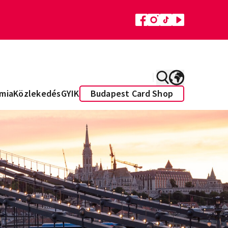
mia
Közlekedés
GYIK
Budapest Card Shop