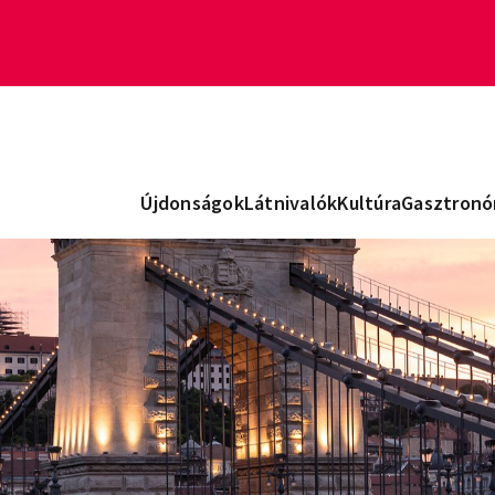
Újdonságok
Látnivalók
Kultúra
Gasztronó