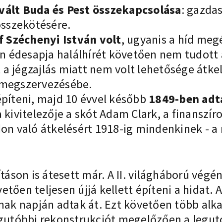
vált Buda és Pest összekapcsolása
: gazda
 összekötésére.
 Széchenyi István volt
, ugyanis a híd meg
 édesapja halálhírét követően nem tudott 
a jégzajlás miatt nem volt lehetősége átke
 megszervezésébe.
építeni, majd 10 évvel később
1849-ben adt
 kivitelezője a skót Adam Clark, a finanszír
don való átkelésért 1918-ig mindenkinek - a
táson is átesett már. A II. világháború végé
vetően teljesen újjá kellett építeni a hidat.
ának napján adtak át. Ezt követően több alk
legutóbbi rekonstrukciót megelőzően a legu