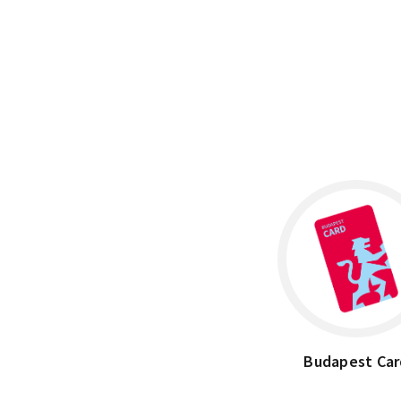
×
1051 Budapest, Széchenyi Lánchíd
Budapest Car