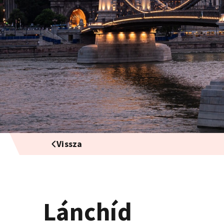
Vissza
Lánchíd