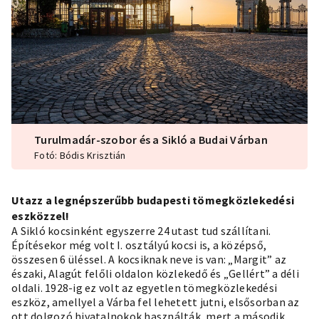
Turulmadár-szobor és a Sikló a Budai Várban
Fotó: Bódis Krisztián
Utazz a legnépszerűbb budapesti tömegközlekedési
eszközzel!
A Sikló kocsinként egyszerre 24 utast tud szállítani.
Építésekor még volt I. osztályú kocsi is, a középső,
összesen 6 üléssel. A kocsiknak neve is van: „Margit” az
északi, Alagút felőli oldalon közlekedő és „Gellért” a déli
oldali. 1928-ig ez volt az egyetlen tömegközlekedési
eszköz, amellyel a Várba fel lehetett jutni, elsősorban az
ott dolgozó hivatalnokok használták, mert a második