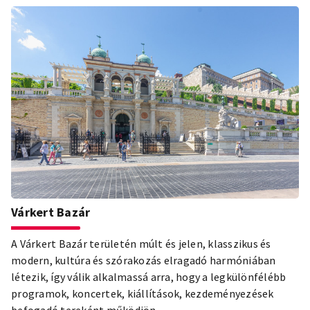
Margit híd szigetre vezető szárnya.
Várkert Bazár
A Várkert Bazár területén múlt és jelen, klasszikus és
modern, kultúra és szórakozás elragadó harmóniában
létezik, így válik alkalmassá arra, hogy a legkülönfélébb
programok, koncertek, kiállítások, kezdeményezések
befogadó tereként működjön.