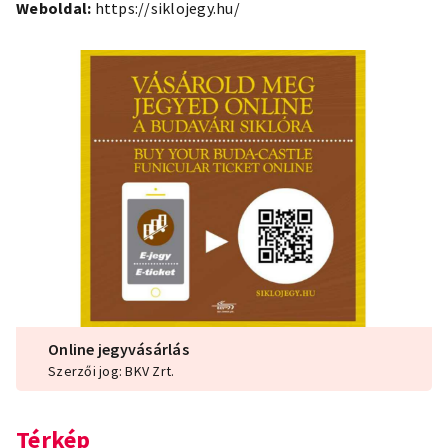
Weboldal:
https://siklojegy.hu/
Online jegyvásárlás
Szerzői jog: BKV Zrt.
Térkép