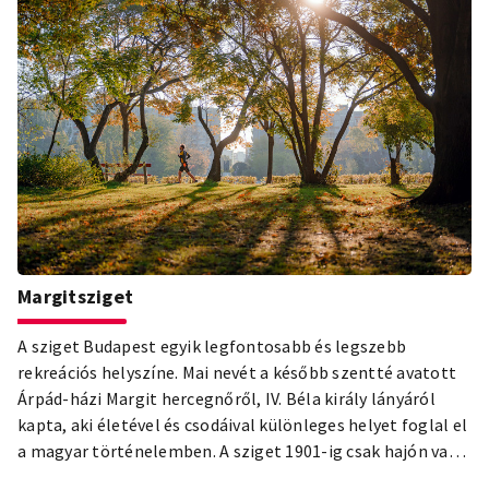
Margitsziget
A sziget Budapest egyik legfontosabb és legszebb
rekreációs helyszíne. Mai nevét a később szentté avatott
Árpád-házi Margit hercegnőről, IV. Béla király lányáról
kapta, aki életével és csodáival különleges helyet foglal el
a magyar történelemben. A sziget 1901-ig csak hajón vagy
csónakkal volt megközelíthető, amíg el nem készült a