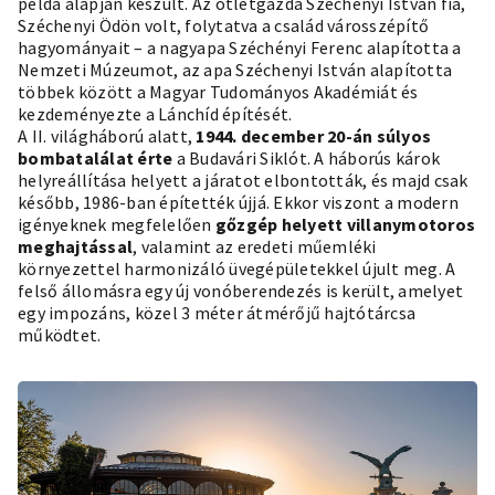
példa alapján készült. Az ötletgazda Széchenyi István fia,
Széchenyi Ödön volt, folytatva a család városszépítő
hagyományait – a nagyapa Széchényi Ferenc alapította a
Nemzeti Múzeumot, az apa Széchenyi István alapította
többek között a Magyar Tudományos Akadémiát és
kezdeményezte a Lánchíd építését.
A II. világháború alatt,
1944. december 20-án súlyos
bombatalálat érte
a Budavári Siklót. A háborús károk
helyreállítása helyett a járatot elbontották, és majd csak
később, 1986-ban építették újjá. Ekkor viszont a modern
igényeknek megfelelően
gőzgép helyett villanymotoros
meghajtással
, valamint az eredeti műemléki
környezettel harmonizáló üvegépületekkel újult meg. A
felső állomásra egy új vonóberendezés is került, amelyet
egy impozáns, közel 3 méter átmérőjű hajtótárcsa
működtet.