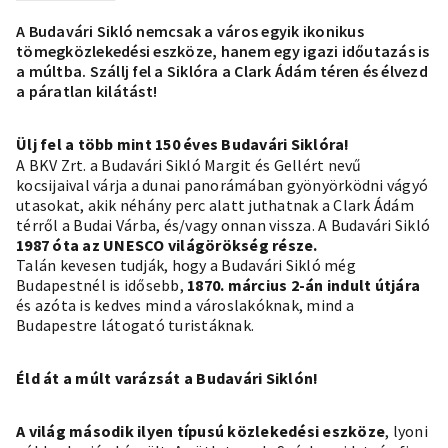
A Budavári Sikló nemcsak a város egyik ikonikus
tömegközlekedési eszköze, hanem egy igazi időutazás is
a múltba. Szállj fel a Siklóra a Clark Ádám téren és élvezd
a páratlan kilátást!
Ülj fel a több mint 150 éves Budavári Siklóra!
A BKV Zrt. a Budavári Sikló Margit és Gellért nevű
kocsijaival várja a dunai panorámában gyönyörködni vágyó
utasokat, akik néhány perc alatt juthatnak a Clark Ádám
térről a Budai Várba, és/vagy onnan vissza. A Budavári Sikló
1987 óta az UNESCO világörökség része.
Talán kevesen tudják, hogy a Budavári Sikló még
Budapestnél is idősebb,
1870. március 2-án indult útjára
és azóta is kedves mind a városlakóknak, mind a
Budapestre látogató turistáknak.
Éld át a múlt varázsát a Budavári Siklón!
A világ második ilyen típusú közlekedési eszköze
, lyoni