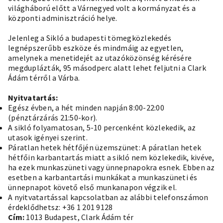
világháború előtt a Várnegyed volt a kormányzat és a
központi adminisztráció helye.
Jelenleg a Sikló a budapesti tömegközlekedés
legnépszerűbb eszköze és mindmáig az egyetlen,
amelynek a menetidejét az utazóközönség kérésére
megduplázták, 95 másodperc alatt lehet feljutni a Clark
Ádám térről a Várba.
Nyitvatartás:
Egész évben, a hét minden napján 8:00-22:00
(pénztárzárás 21:50-kor).
A sikló folyamatosan, 5-10 percenként közlekedik, az
utasok igényei szerint.
Páratlan hetek hétfőjén üzemszünet: A páratlan hetek
hétfőin karbantartás miatt a sikló nem közlekedik, kivéve,
ha ezek munkaszüneti vagy ünnepnapokra esnek. Ebben az
esetben a karbantartási munkákat a munkaszüneti és
ünnepnapot követő első munkanapon végzik el.
A nyitvatartással kapcsolatban az alábbi telefonszámon
érdeklődhetsz: +36 1 201 9128
Cím:
1013 Budapest, Clark Ádám tér