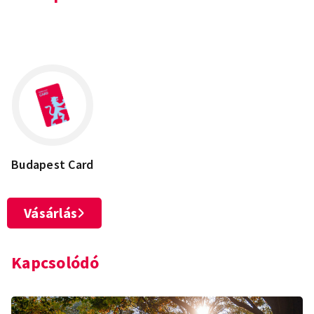
Leaflet
×
+
1013 Budapest, Clark Ádám tér
−
Budapest Card
Vásárlás
Kapcsolódó