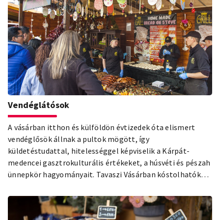
Vendéglátósok
A vásárban itthon és külföldön évtizedek óta elismert
vendéglősök állnak a pultok mögött, így
küldetéstudattal, hitelességgel képviselik a Kárpát-
medencei gasztrokulturális értékeket, a húsvéti és pészah
ünnepkör hagyományait. Tavaszi Vásárban kóstolhatók
lesznek, válogatott alapanyagokból készült ízletes
ételspecialitások, kézműves édességek, italok melyek
kiegészítik a hagyományos magyar vásári konyha