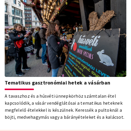
Tematikus gasztronómiai hetek a vásárban
A tavaszhoz és a húsvéti ünnepkörhöz számtalan étel
kapcsolódik, a vásár vendéglátósai a tematikus heteknek
megfelelő ételekkel is készülnek. Keressék a pultoknál a
böjti, medvehagymás vagy a bárányételeket és a kalácsot.