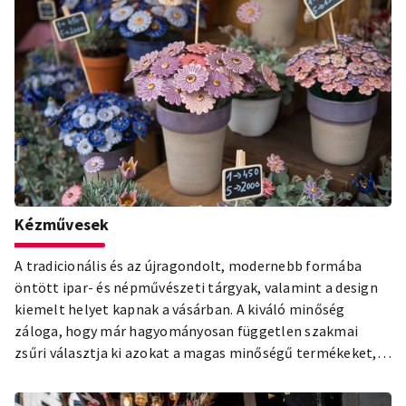
választékát és megismerhetik a régióra jellemző
ételkülönlegességeket.
Kézművesek
A tradicionális és az újragondolt, modernebb formába
öntött ipar- és népművészeti tárgyak, valamint a design
kiemelt helyet kapnak a vásárban. A kiváló minőség
záloga, hogy már hagyományosan független szakmai
zsűri választja ki azokat a magas minőségű termékeket,
amelyeket bemutathatnak és árusíthatnak a
rendezvényen.