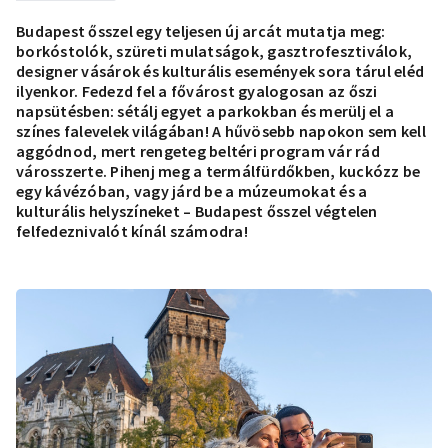
Budapest ősszel egy teljesen új arcát mutatja meg:
borkóstolók, szüreti mulatságok, gasztrofesztiválok,
designer vásárok és kulturális események sora tárul eléd
ilyenkor. Fedezd fel a fővárost gyalogosan az őszi
napsütésben: sétálj egyet a parkokban és merülj el a
színes falevelek világában! A hűvösebb napokon sem kell
aggódnod, mert rengeteg beltéri program vár rád
városszerte. Pihenj meg a termálfürdőkben, kuckózz be
egy kávézóban, vagy járd be a múzeumokat és a
kulturális helyszíneket – Budapest ősszel végtelen
felfedeznivalót kínál számodra!