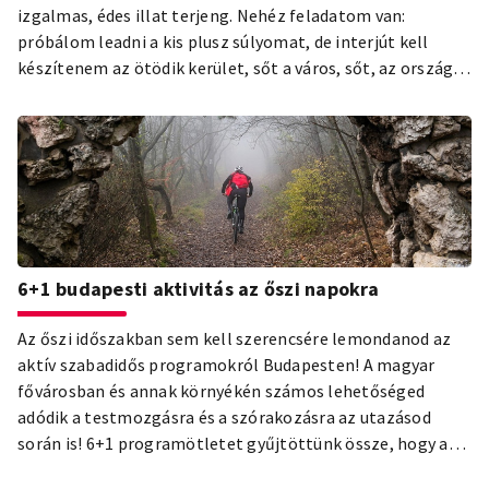
izgalmas, édes illat terjeng. Nehéz feladatom van:
próbálom leadni a kis plusz súlyomat, de interjút kell
készítenem az ötödik kerület, sőt a város, sőt, az ország
egyik leghíresebb kürtőskalács készítőjével, Molnár
Lászlóval, a megjelenésében is színvonalas „Molnár’s
kürtőskalács kávézóban”. A kürtőskalács az idelátogató
vendégek és a helyiek közös kedvence, mindenképp
kóstold meg, ha Budapesten jársz!
6+1 budapesti aktivitás az őszi napokra
Az őszi időszakban sem kell szerencsére lemondanod az
aktív szabadidős programokról Budapesten! A magyar
fővárosban és annak környékén számos lehetőséged
adódik a testmozgásra és a szórakozásra az utazásod
során is! 6+1 programötletet gyűjtöttünk össze, hogy a
hűvös napokon se unatkozz!