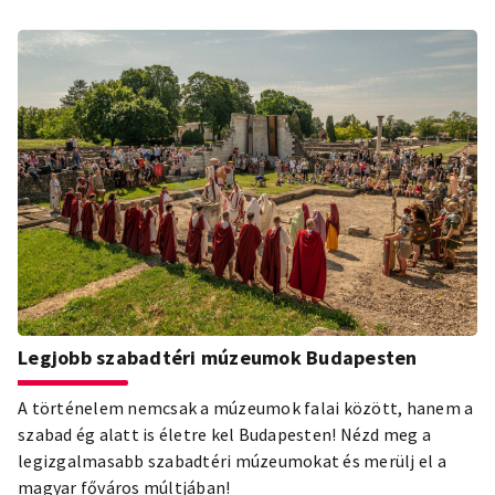
tervezned a hosszú hétvégés kiruccanásodba!
Legjobb szabadtéri múzeumok Budapesten
A történelem nemcsak a múzeumok falai között, hanem a
szabad ég alatt is életre kel Budapesten! Nézd meg a
legizgalmasabb szabadtéri múzeumokat és merülj el a
magyar főváros múltjában!