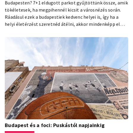
Budapesten? 7+1 eldugott parkot gyűjtöttünk össze, amik
tökéletesek, ha megpihennél kicsit a városnézés során.
Ráadásul ezek a budapestiek kedvenc helyei is, így ha a
helyi életérzést szeretnéd átélni, akkor mindenképp el
kell látogatnod ezekbe a parkokba!
Budapest és a foci: Puskástól napjainkig