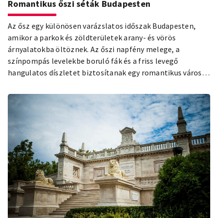
Romantikus őszi séták Budapesten
Az ősz egy különösen varázslatos időszak Budapesten,
amikor a parkok és zöldterületek arany- és vörös
árnyalatokba öltöznek. Az őszi napfény melege, a
színpompás levelekbe boruló fák és a friss levegő
hangulatos díszletet biztosítanak egy romantikus városi
sétához. A fővárosban számos olyan helyszín van, ahova
pároddal elvonulhattok a hétköznapok lüktetéséből, és
élvezhetik az őszi színek szépségét.