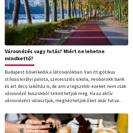
Városnézés vagy futás? Miért ne lehetne
mindkettő?
Budapest bővelkedik a látnivalókban. Van itt gótikus
stílusú királyi palota, szecessziós iskola, neobarokk bank
és art deco lakóház is, de ami a legszebb: ezeket nem csak
városnéző buszokból tekinthetjük meg. Ha az aktív
városnézést választjuk, megnézhetjük őket akár futva
is! Bár a fővárost körbefutni erős kihívás lehet egy átlagos
látogatónak - nagyjából 182 kilométert, azaz négy és fél
maratont kellene teljesítenie -, néhány kör futással
rengeteg látnivalót tekinthet meg Budapesten.