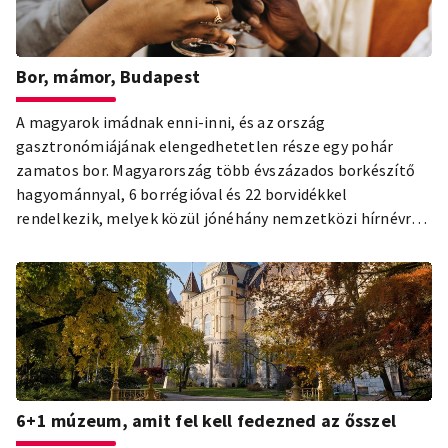
Bor, mámor, Budapest
A magyarok imádnak enni-inni, és az ország
gasztronómiájának elengedhetetlen része egy pohár
zamatos bor. Magyarország több évszázados borkészítő
hagyománnyal, 6 borrégióval és 22 borvidékkel
rendelkezik, melyek közül jónéhány nemzetközi hírnévre
tett szert. Összegyűjtöttünk neked mindent, amit a
magyar borokról tudni érdemes, és listázunk neked
néhány olyan bort, amit feltétlenül meg kell kóstolnod,
amikor Budapesten jársz.A borvidékek sajátos
mikroklímájának, változatos talaj adottságaiknak és
szőlőfajtáinak köszönhetően a magyar borok palettája
igen széles: biztosan találsz olyat, ami az alkalomhoz, az
ízlésedhez és a hangulatodhoz illik.
6+1 múzeum, amit fel kell fedezned az ősszel