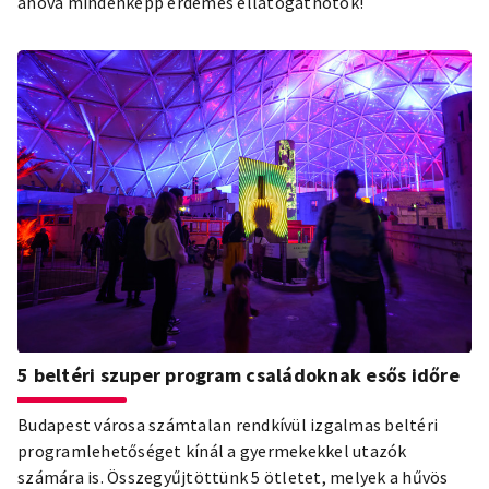
ahova mindenképp érdemes ellátogatnotok!
5 beltéri szuper program családoknak esős időre
Budapest városa számtalan rendkívül izgalmas beltéri
programlehetőséget kínál a gyermekekkel utazók
számára is. Összegyűjtöttünk 5 ötletet, melyek a hűvös