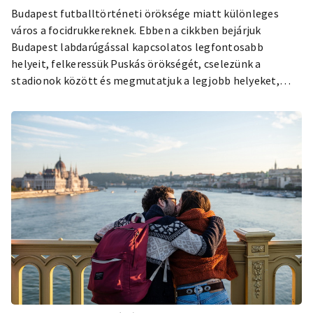
Budapest futballtörténeti öröksége miatt különleges
város a focidrukkereknek. Ebben a cikkben bejárjuk
Budapest labdarúgással kapcsolatos legfontosabb
helyeit, felkeressük Puskás örökségét, cselezünk a
stadionok között és megmutatjuk a legjobb helyeket,
ahol átélheted a magyar focit.