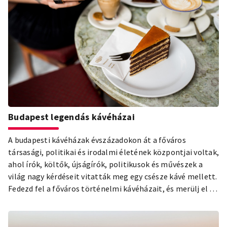
Összeszedtük a leglátványosabb belvárosi futóköröket,
hogy az egészségünk megőrzése mellett ismerhessük
meg a város legszebb részeit.
Budapest legendás kávéházai
A budapesti kávéházak évszázadokon át a főváros
társasági, politikai és irodalmi életének központjai voltak,
ahol írók, költők, újságírók, politikusok és művészek a
világ nagy kérdéseit vitatták meg egy csésze kávé mellett.
Fedezd fel a főváros történelmi kávéházait, és merülj el a
hamisítatlan budapesti kávéházi hangulatban!