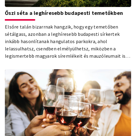
Őszi séta a leghíresebb budapesti temetőkben
Elsőre talán bizarrnak hangzik, hogy egy temetőben
sétálgass, azonban a leghíresebb budapesti sírkertek
inkább hasonlítanak hangulatos parkokra, ahol
lelassulhatsz, csendben elmélyülhetsz, miközben a
legismertebb magyarok síremlékeit és mauzóleumait is
meglátogathatod. Szép őszi időben igazán bensőséges
élmény a temetőket járni, hiszen az ősz is az elmúlásról, a
természet megpihenéséről szól. Összegyűjtöttük neked
azokat a temetőket, amiket mindenképp érdemes
meglátogatnod, amikor Budapesten jársz.