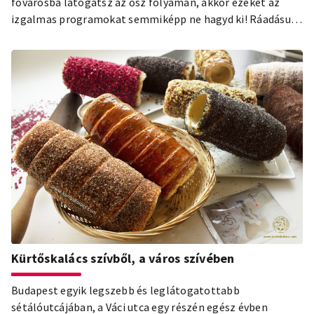
fővárosba látogatsz az ősz folyamán, akkor ezeket az
izgalmas programokat semmiképp ne hagyd ki! Ráadásul a
Budapest Carddal számos belépőt ingyenesen vagy
kedvezményesen szerezhetsz be!
Kürtőskalács szívből, a város szívében
Budapest egyik legszebb és leglátogatottabb
sétálóutcájában, a Váci utca egy részén egész évben