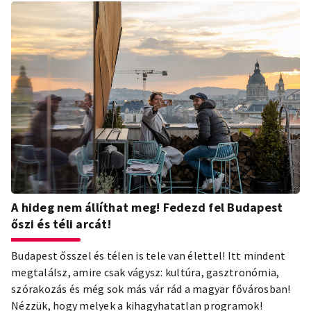
A hideg nem állíthat meg! Fedezd fel Budapest
őszi és téli arcát!
Budapest ősszel és télen is tele van élettel! Itt mindent
megtalálsz, amire csak vágysz: kultúra, gasztronómia,
szórakozás és még sok más vár rád a magyar fővárosban!
Nézzük, hogy melyek a kihagyhatatlan programok!