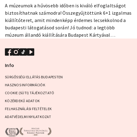
A múzeumok a hűvösebb időben is kiváló elfoglaltságot
biztosíthatnak számodra! Összegyűjtöttünk 6+1 izgalmas
kiállítóteret, amit mindenképp érdemes lecsekkolnod a
budapesti látogatásod során! Jó tudnod: a legtöbb
múzeum állandó kiállítására Budapest Kártyával
ingyenesen vagy kedvezményes áron tudsz belépőt
váltani!
Info
SÜRGŐSSÉGI ELLÁTÁS BUDAPESTEN
HASZNOS INFORMÁCIÓK
COOKIE (SÜTI) TÁJÉKOZTATÓ
KÖZÉRDEKŰ ADATOK
FELHASZNÁLÁSI FELTÉTELEK
ADATVÉDELMI NYILATKOZAT