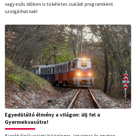
vagy esős időben is tökéletes családi programként
szolgálhatnak!
Egyedülálló élmény a világon: ülj fel a
Gyermekvasútra!
Kipróbálnál valami különleges, izgalmas és egyben