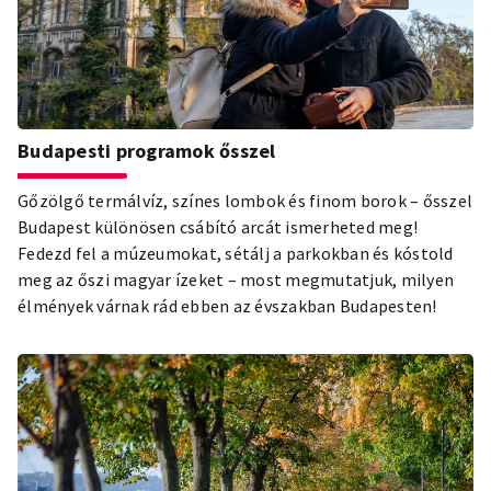
Budapesti programok ősszel
Gőzölgő termálvíz, színes lombok és finom borok – ősszel
Budapest különösen csábító arcát ismerheted meg!
Fedezd fel a múzeumokat, sétálj a parkokban és kóstold
meg az őszi magyar ízeket – most megmutatjuk, milyen
élmények várnak rád ebben az évszakban Budapesten!