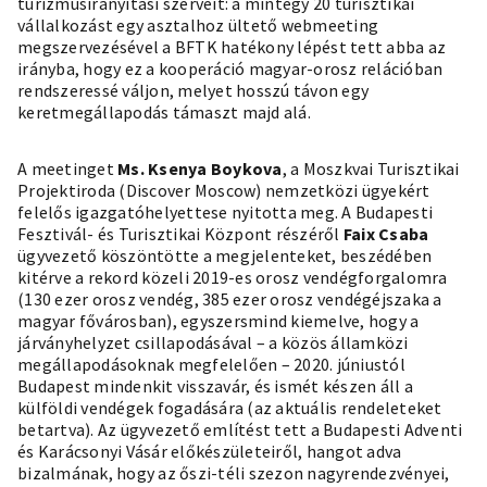
turizmusirányítási szerveit: a mintegy 20 turisztikai
vállalkozást egy asztalhoz ültető webmeeting
megszervezésével a BFTK hatékony lépést tett abba az
irányba, hogy ez a kooperáció magyar-orosz relációban
rendszeressé váljon, melyet hosszú távon egy
keretmegállapodás támaszt majd alá.
A meetinget
Ms. Ksenya Boykova
, a Moszkvai Turisztikai
Projektiroda (Discover Moscow) nemzetközi ügyekért
felelős igazgatóhelyettese nyitotta meg. A Budapesti
Fesztivál- és Turisztikai Központ részéről
Faix Csaba
ügyvezető köszöntötte a megjelenteket, beszédében
kitérve a rekord közeli 2019-es orosz vendégforgalomra
(130 ezer orosz vendég, 385 ezer orosz vendégéjszaka a
magyar fővárosban), egyszersmind kiemelve, hogy a
járványhelyzet csillapodásával – a közös államközi
megállapodásoknak megfelelően – 2020. júniustól
Budapest mindenkit visszavár, és ismét készen áll a
külföldi vendégek fogadására (az aktuális rendeleteket
betartva). Az ügyvezető említést tett a Budapesti Adventi
és Karácsonyi Vásár előkészületeiről, hangot adva
bizalmának, hogy az őszi-téli szezon nagyrendezvényei,