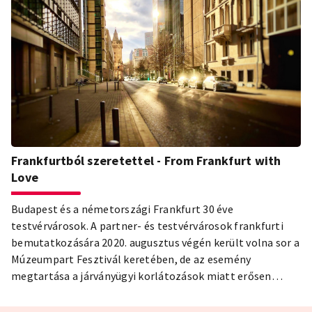
Frankfurtból szeretettel - From Frankfurt with
Love
Budapest és a németországi Frankfurt 30 éve
testvérvárosok. A partner- és testvérvárosok frankfurti
bemutatkozására 2020. augusztus végén került volna sor a
Múzeumpart Fesztivál keretében, de az esemény
megtartása a járványügyi korlátozások miatt erősen
bizonytalan. A Maina-parti metropolisz most videóval
üzente meg Budapestnek, hogy hiányolják és visszavárják