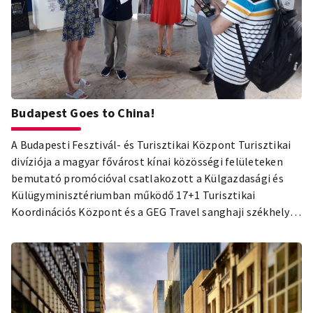
Budapest Goes to China!
A Budapesti Fesztivál- és Turisztikai Központ Turisztikai
divíziója a magyar fővárost kínai közösségi felületeken
bemutató promócióval csatlakozott a Külgazdasági és
Külügyminisztériumban működő 17+1 Turisztikai
Koordinációs Központ és a GEG Travel sanghaji székhelyű
utazási iroda nagyszabású közös projektjéhez. Az
együttműködő felek célja, hogy a világjárvány okozta
helyzetben is ébren tartsák, sőt fokozzák a két régió
szakmai közönsége és az utazni vágyók egymás iránti
érdeklődését és ismereteit, addig is, míg a valós utazások
újra elindulhatnak.