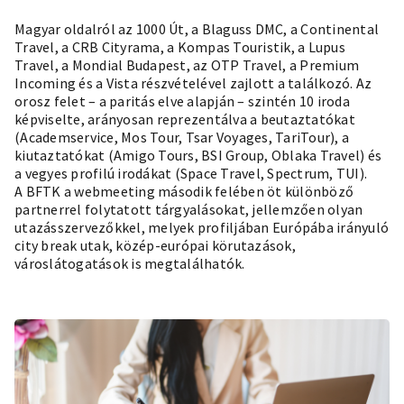
Magyar oldalról az 1000 Út, a Blaguss DMC, a Continental
Travel, a CRB Cityrama, a Kompas Touristik, a Lupus
Travel, a Mondial Budapest, az OTP Travel, a Premium
Incoming és a Vista részvételével zajlott a találkozó. Az
orosz felet – a paritás elve alapján – szintén 10 iroda
képviselte, arányosan reprezentálva a beutaztatókat
(Academservice, Mos Tour, Tsar Voyages, TariTour), a
kiutaztatókat (Amigo Tours, BSI Group, Oblaka Travel) és
a vegyes profilú irodákat (Space Travel, Spectrum, TUI).
A BFTK a webmeeting második felében öt különböző
partnerrel folytatott tárgyalásokat, jellemzően olyan
utazásszervezőkkel, melyek profiljában Európába irányuló
city break utak, közép-európai körutazások,
városlátogatások is megtalálhatók.