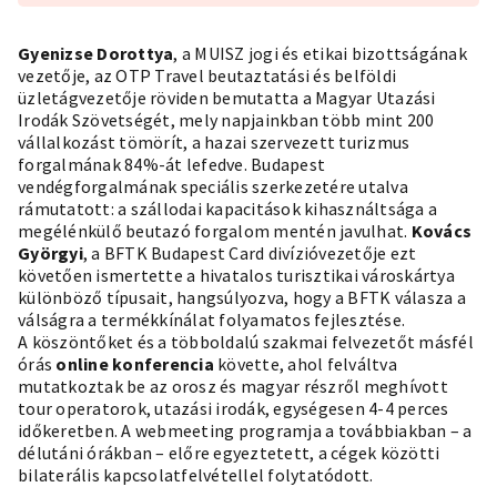
Gyenizse Dorottya
, a MUISZ jogi és etikai bizottságának
vezetője, az OTP Travel beutaztatási és belföldi
üzletágvezetője röviden bemutatta a Magyar Utazási
Irodák Szövetségét, mely napjainkban több mint 200
vállalkozást tömörít, a hazai szervezett turizmus
forgalmának 84%-át lefedve. Budapest
vendégforgalmának speciális szerkezetére utalva
rámutatott: a szállodai kapacitások kihasználtsága a
megélénkülő beutazó forgalom mentén javulhat.
Kovács
Györgyi
, a BFTK Budapest Card divízióvezetője ezt
követően ismertette a hivatalos turisztikai városkártya
különböző típusait, hangsúlyozva, hogy a BFTK válasza a
válságra a termékkínálat folyamatos fejlesztése.
A köszöntőket és a többoldalú szakmai felvezetőt másfél
órás
online konferencia
követte, ahol felváltva
mutatkoztak be az orosz és magyar részről meghívott
tour operatorok, utazási irodák, egységesen 4-4 perces
időkeretben. A webmeeting programja a továbbiakban – a
délutáni órákban – előre egyeztetett, a cégek közötti
bilaterális kapcsolatfelvétellel folytatódott.