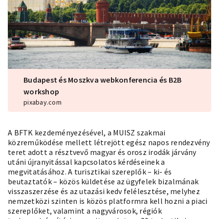
Budapest és Moszkva webkonferencia és B2B
workshop
pixabay.com
A BFTK kezdeményezésével, a MUISZ szakmai
közreműködése mellett létrejött egész napos rendezvény
teret adott a résztvevő magyar és orosz irodák járvány
utáni újranyitással kapcsolatos kérdéseinek a
megvitatásához. A turisztikai szereplők – ki- és
beutaztatók – közös küldetése az ügyfelek bizalmának
visszaszerzése és az utazási kedv felélesztése, melyhez
nemzetközi szinten is közös platformra kell hozni a piaci
szereplőket, valamint a nagyvárosok, régiók