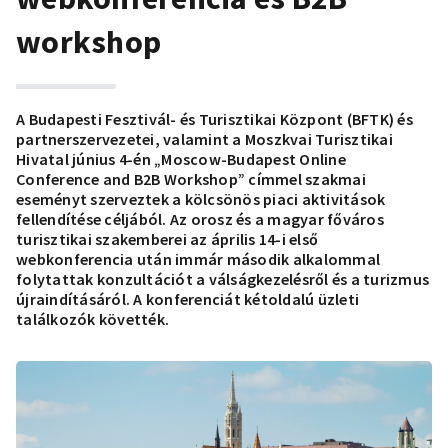
workshop
A Budapesti Fesztivál- és Turisztikai Központ (BFTK) és
partnerszervezetei, valamint a Moszkvai Turisztikai
Hivatal június 4-én „Moscow-Budapest Online
Conference and B2B Workshop” címmel szakmai
eseményt szerveztek a kölcsönös piaci aktivitások
fellendítése céljából. Az orosz és a magyar főváros
turisztikai szakemberei az április 14-i első
webkonferencia után immár második alkalommal
folytattak konzultációt a válságkezelésről és a turizmus
újraindításáról. A konferenciát kétoldalú üzleti
találkozók követték.