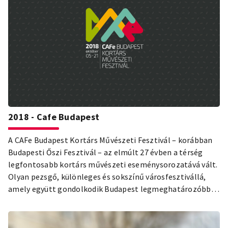
2018 - Cafe Budapest
A CAFe Budapest Kortárs Művészeti Fesztivál – korábban
Budapesti Őszi Fesztivál – az elmúlt 27 évben a térség
legfontosabb kortárs művészeti eseménysorozatává vált.
Olyan pezsgő, különleges és sokszínű városfesztivállá,
amely együtt gondolkodik Budapest legmeghatározóbb
kulturális intézményeivel, és rendhagyó, meglepő
helyszíneken, sokszor a város színpaddá alakuló közterein
mutatja be a hazai és nemzetközi kulturális színtér