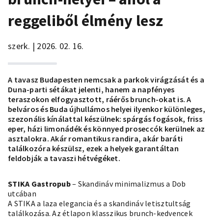
reggeliből élmény lesz
szerk. | 2026. 02. 16.
A tavasz Budapesten nemcsak a parkok virágzását és a
Duna-parti sétákat jelenti, hanem a napfényes
teraszokon elfogyasztott, ráérős brunch-okat is. A
belváros és Buda újhullámos helyei ilyenkor különleges,
szezonális kínálattal készülnek: spárgás fogások, friss
eper, házi limonádék és könnyed proseccók kerülnek az
asztalokra. Akár romantikus randira, akár baráti
találkozóra készülsz, ezek a helyek garantáltan
feldobják a tavaszi hétvégéket.
STIKA Gastropub
– Skandináv minimalizmus a Dob
utcában
A STIKA a laza elegancia és a skandináv letisztultság
találkozása. Az étlapon klasszikus brunch-kedvencek