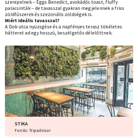
szerepelnek – Eggs Benedict, avokádós toast, fluffy
palacsinták – de tavasszal gyakran megjelennek a friss
zöldfűszerek és szezonális zöldségek is.
Miért ideális tavasszal?
A Dob utca nyüzsgése és a napfényes terasz tökéletes
hátteret ad egy hosszú, beszélgetős délelőttnek.
STIKA
Forrás: Tripadvisor