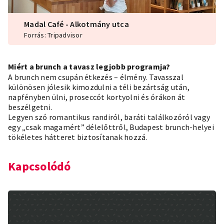
Madal Café - Alkotmány utca
Forrás: Tripadvisor
Miért a brunch a tavasz legjobb programja?
A brunch nem csupán étkezés – élmény. Tavasszal
különösen jólesik kimozdulni a téli bezártság után,
napfényben ülni, proseccót kortyolni és órákon át
beszélgetni.
Legyen szó romantikus randiról, baráti találkozóról vagy
egy „csak magamért” délelőttről, Budapest brunch-helyei
tökéletes hátteret biztosítanak hozzá.
Kapcsolódó