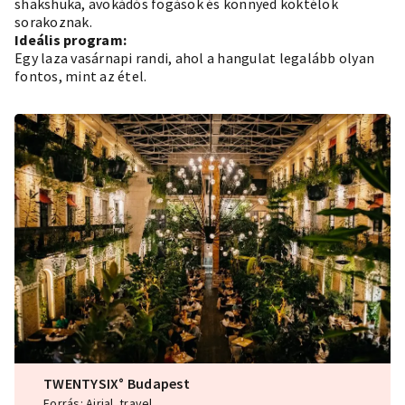
shakshuka, avokádós fogások és könnyed koktélok
sorakoznak.
Ideális program:
Egy laza vasárnapi randi, ahol a hangulat legalább olyan
fontos, mint az étel.
TWENTYSIX° Budapest
Forrás: Airial. travel