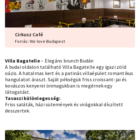
Cirkusz Café
Forrás: We love Budapest
Villa Bagatelle
– Elegáns brunch Budán
A budai oldalon található Villa Bagatelle egy igazi zöld
oázis. A hatalmas kert és a patinás villaépület romantikus
hangulatot áraszt. Saját pékségük friss croissant-jai és
kovászos kenyerei önmagukban is megérnek egy
látogatást.
Tavaszi különlegesség:
Friss saláták, házi sütemények és virágokkal díszített
desszertek.