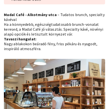
Madal Café - Alkotmány utca
– Tudatos brunch, specialty
kávéval
Ha a könnyedebb, egészségtudatosabb brunch-vonalat
keresed, a Madal Café jó választás. Specialty kávé, növényi
alapú opciók és letisztult környezet vár.
Tavaszi hangulat:
Nagy ablakokon beáradó fény, friss pékáru és nyugodt,
inspiráló atmoszféra.