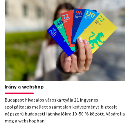
legizgalmasabb, leginspirálóbb alkotóit, figyelemre
méltó új kezdeményezéseit és legfrissebb alkotásait.
Irány a webshop
Budapest hivatalos városkártyája 21 ingyenes
szolgáltatás mellett számtalan kedvezményt biztosít
népszerű budapesti látnivalókra 10-50 % között. Vásárolja
meg a webshopban!