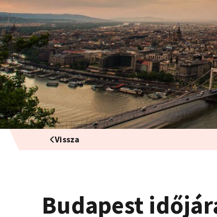
Vissza
Budapest időjár