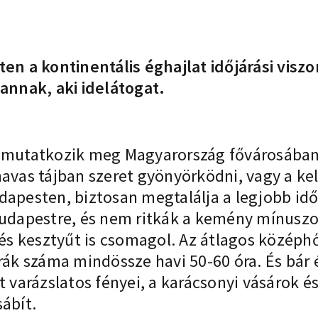
 a kontinentális éghajlat időjárási viszo
 annak, aki idelátogat.
 mutatkozik meg Magyarország fővárosában, 
avas tájban szeret gyönyörködni, vagy a kel
dapesten, biztosan megtalálja a legjobb id
Budapestre, és nem ritkák a kemény mínuszok
t és kesztyűt is csomagol. Az átlagos közép
órák száma mindössze havi 50-60 óra. És bár
t varázslatos fényei, a
karácsonyi vásárok
és
ábít.