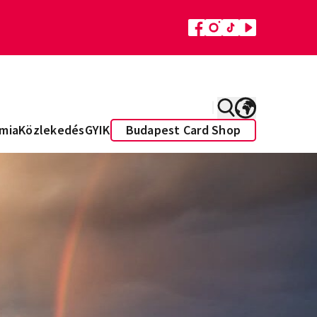
mia
Közlekedés
GYIK
Budapest Card Shop