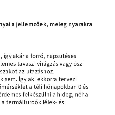
nyai a jellemzőek, meleg nyarakra
így akár a forró, napsütéses
lemes tavaszi virágzás vagy őszi
őszakot az utazáshoz.
 sem. Így aki ekkorra tervezi
hőmérséklet a téli hónapokban 0 és
 érdemes felkészülni a hideg, néha
 a
termálfürdők
lélek- és