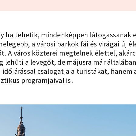
gy ha tehetik, mindenképpen látogassanak e
legebb, a városi parkok fái és virágai új éle
vegőt. A város közterei megtelnek élettel, aká
lehűti a levegőt, de májusra már általában 
időjárással csalogatja a turistákat, hanem a
ztikus programjaival is.