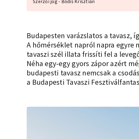
Szerzői jog - Bódis Krisztián
Budapesten varázslatos a tavasz, í
A hőmérséklet napról napra egyre me
tavaszi szél illata frissíti fel a le
Néha egy-egy gyors zápor azért még 
budapesti tavasz nemcsak a csodás 
a
Budapesti Tavaszi Fesztivál
fantas