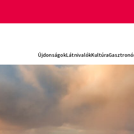
Újdonságok
Látnivalók
Kultúra
Gasztronó