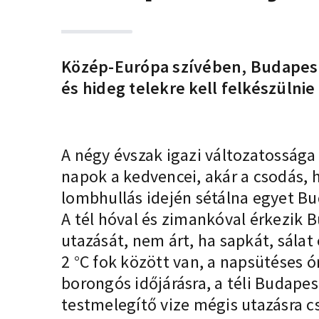
Közép-Európa szívében, Budapesten
és hideg telekre kell felkészülnie
A négy évszak igazi változatossága
napok a kedvencei, akár a csodás, h
lombhullás idején sétálna egyet Bu
A tél hóval és zimankóval érkezik 
utazását, nem árt, ha sapkát, sála
2 °C fok között van, a napsütéses 
borongós időjárásra, a téli Budapes
testmelegítő vize mégis utazásra cs