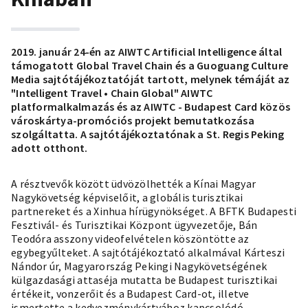
2019. január 24-én az AIWTC Artificial Intelligence által
támogatott Global Travel Chain és a Guoguang Culture
Media sajtótájékoztatóját tartott, melynek témáját az
"Intelligent Travel • Chain Global" AIWTC
platformalkalmazás és az AIWTC - Budapest Card közös
városkártya-promóciós projekt bemutatkozása
szolgáltatta. A sajtótájékoztatónak a St. Regis Peking
adott otthont.
A résztvevők között üdvözölhették a Kínai Magyar
Nagykövetség képviselőit, a globális turisztikai
partnereket és a Xinhua hírügynökséget. A BFTK Budapesti
Fesztivál- és Turisztikai Központ ügyvezetője, Bán
Teodóra asszony videofelvételen köszöntötte az
egybegyűlteket. A sajtótájékoztató alkalmával Kárteszi
Nándor úr, Magyarország Pekingi Nagykövetségének
külgazdasági attaséja mutatta be Budapest turisztikai
értékeit, vonzerőit és a Budapest Card-ot, illetve
ismertette a kedvezménykártyához kapcsolódó