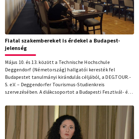
Fiatal szakembereket is érdekel a Budapest-
jelenség
Május 10. és 13. között a Technische Hochschule
Deggendorf (Németország) hallgatói keresték fel
Budapestet tanulmányi kirándulás céljából, a DEG.TOUR.-
S. e.V. – Deggendorfer Tourismus-Studienkreis
szervezésében. A diákcsoportot a Budapesti Fesztivál- és
Turisztikai Központ (BFTK) fogadta a Főpolgármesteri
Hivatal tárgyalótermében.