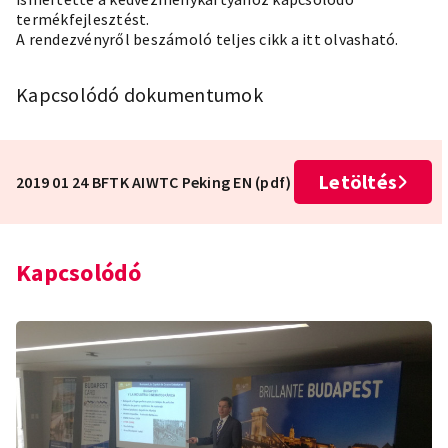
termékfejlesztést.
A rendezvényről beszámoló teljes cikk a itt olvasható.
Kapcsolódó dokumentumok
Letöltés
2019 01 24 BFTK AIWTC Peking EN (pdf)
Kapcsolódó