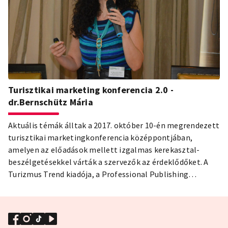
Turisztikai marketing konferencia 2.0 -
dr.Bernschütz Mária
Aktuális témák álltak a 2017. október 10-én megrendezett
turisztikai marketingkonferencia középpontjában,
amelyen az előadások mellett izgalmas kerekasztal-
beszélgetésekkel várták a szervezők az érdeklődőket. A
Turizmus Trend kiadója, a Professional Publishing
Hungary a Budapesti Fesztivál- és Turisztikai Központ
szakmai támogatásával immár második alkalommal
rendezte meg a turisztikai marketing aktuális trendjeivel
foglalkozó konferenciáját 2017. október 10-én a Buddha-