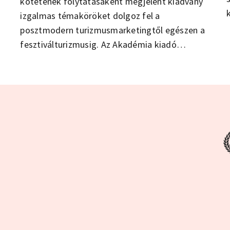
kötetének folytatásaként megjelent kiadvány
izgalmas témaköröket dolgoz fel a
posztmodern turizmusmarketingtől egészen a
fesztiválturizmusig. Az Akadémia kiadó
hiánypótló kötetéből kiderül többek között,
hogy mikor érdemes lecserélni egy ország
nevét, de azt is megtudhatjuk, hogy a
VeszprémFesztet milyen világsztárokkal
népszerűsítették. A nagyszerűen szerkesztett
kiadványban olvashatunk Gyöngyösről, az alvó
Csipkerózsikáról, és eldönthetjük, hogy
érdemes-e elmenni a Budavári Borfesztiválra.