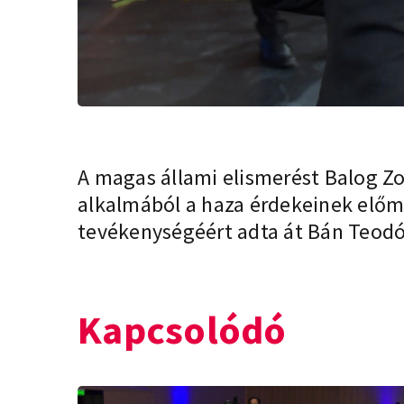
A magas állami elismerést Balog Zo
alkalmából a haza érdekeinek előm
tevékenységéért adta át Bán Teodó
Kapcsolódó