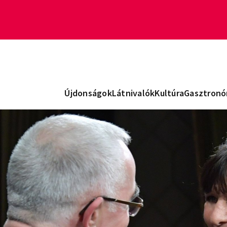
Újdonságok
Látnivalók
Kultúra
Gasztronó