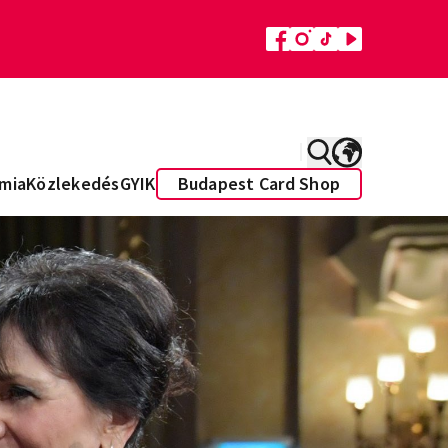
mia
Közlekedés
GYIK
Budapest Card Shop