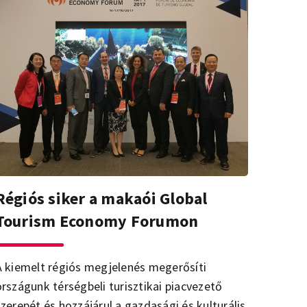
Régiós siker a makaói Global
Tourism Economy Forumon
A kiemelt régiós megjelenés megerősíti
országunk térségbeli turisztikai piacvezető
szerepét és hozzájárul a gazdasági és kulturális