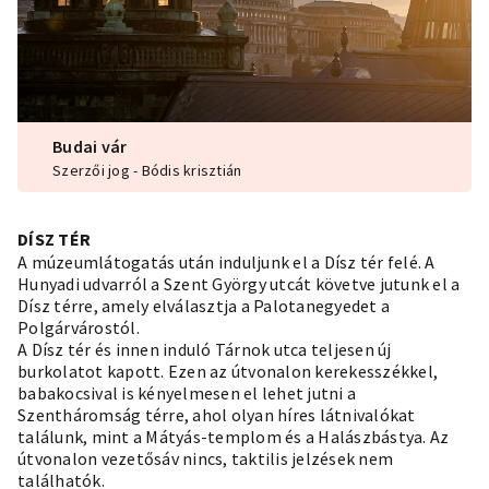
Budai vár
Szerzői jog - Bódis krisztián
DÍSZ TÉR
A múzeumlátogatás után induljunk el a Dísz tér felé. A
Hunyadi udvarról a Szent György utcát követve jutunk el a
Dísz térre, amely elválasztja a Palotanegyedet a
Polgárvárostól.
A Dísz tér és innen induló Tárnok utca teljesen új
burkolatot kapott. Ezen az útvonalon kerekesszékkel,
babakocsival is kényelmesen el lehet jutni a
Szentháromság térre, ahol olyan híres látnivalókat
találunk, mint a Mátyás-templom és a Halászbástya. Az
útvonalon vezetősáv nincs, taktilis jelzések nem
találhatók.