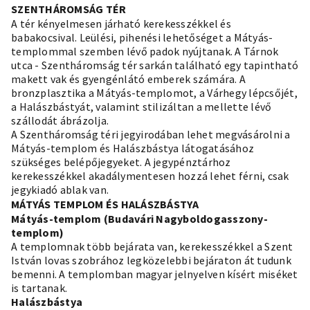
SZENTHÁROMSÁG TÉR
A tér kényelmesen járható kerekesszékkel és
babakocsival. Leülési, pihenési lehetőséget a Mátyás-
templommal szemben lévő padok nyújtanak. A Tárnok
utca - Szentháromság tér sarkán található egy tapintható
makett vak és gyengénlátó emberek számára. A
bronzplasztika a Mátyás-templomot, a Várhegy lépcsőjét,
a Halászbástyát, valamint stilizáltan a mellette lévő
szállodát ábrázolja.
A Szentháromság téri jegyirodában lehet megvásárolni a
Mátyás-templom és Halászbástya látogatásához
szükséges belépőjegyeket. A jegypénztárhoz
kerekesszékkel akadálymentesen hozzá lehet férni, csak
jegykiadó ablak van.
MÁTYÁS TEMPLOM ÉS HALÁSZBÁSTYA
Mátyás-templom (Budavári Nagyboldogasszony-
templom)
A templomnak több bejárata van, kerekesszékkel a Szent
István lovas szobrához legközelebbi bejáraton át tudunk
bemenni. A templomban magyar jelnyelven kísért miséket
is tartanak.
Halászbástya