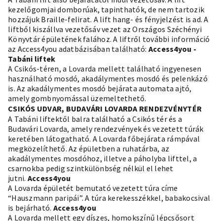
kezelőgomjai domborúak, tapinthatók, de nem tartozik
hozzájuk Braille-felirat. A lift hang- és fényjelzést is ad. A
liftből kiszállva vezetősáv vezet az Országos Széchényi
Könyvtár épületének falához. A liftről további információ
az Access4you adatbázisában található:
Access4you -
Tabáni liftek
A Csikós-téren, a Lovarda mellett található ingyenesen
használható mosdó, akadálymentes mosdó és pelenkázó
is. Az akadálymentes mosdó bejárata automata ajtó,
amely gombnyomással üzemeltethető.
CSIKÓS UDVAR, BUDAVÁRI LOVARDA RENDEZVÉNYTÉR
A Tabáni liftektől balra található a Csikós tér és a
Budavári Lovarda, amely rendezvények és vezetett túrák
keretében látogatható. A Lovarda főbejárata rámpával
megközelíthető. Az épületben a ruhatárba, az
akadálymentes mosdóhoz, illetve a páholyba lifttel, a
csarnokba pedig szintkülönbség nélkül el lehet
jutni.
Access4you
A Lovarda épületét bemutató vezetett túra címe
“Hauszmann paripái”. A túra kerekesszékkel, babakocsival
is bejárható.
Access4you
A Lovarda mellett egy díszes, homokszínű lépcsősort