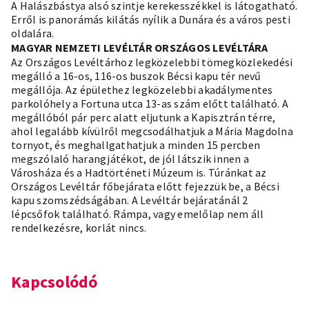
A Halászbástya alsó szintje kerekesszékkel is látogatható.
Erről is panorámás kilátás nyílik a Dunára és a város pesti
oldalára.
MAGYAR NEMZETI LEVÉLTÁR ORSZÁGOS LEVÉLTÁRA
Az Országos Levéltárhoz legközelebbi tömegközlekedési
megálló a 16-os, 116-os buszok Bécsi kapu tér nevű
megállója. Az épülethez legközelebbi akadálymentes
parkolóhely a Fortuna utca 13-as szám előtt található. A
megállóból pár perc alatt eljutunk a Kapisztrán térre,
ahol legalább kívülről megcsodálhatjuk a Mária Magdolna
tornyot, és meghallgathatjuk a minden 15 percben
megszólaló harangjátékot, de jól látszik innen a
Városháza és a Hadtörténeti Múzeum is. Túránkat az
Országos Levéltár főbejárata előtt fejezzük be, a Bécsi
kapu szomszédságában. A Levéltár bejáratánál 2
lépcsőfok található. Rámpa, vagy emelőlap nem áll
rendelkezésre, korlát nincs.
Kapcsolódó