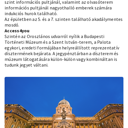
szint információs pultjánál, valamint az olvasóterem
információs pultjánál nagyothalló emberek számára
indukciós hurok található.
Az épületben az 5. és a 7. szinten található akadálymentes
mosdó.
Access4you
Szintén az Oroszlános udvarról nyílik a Budapesti
Történeti Múzeum és a Szent István-terem, a Palota
egykori, eredeti formájában helyreállított reprezentatív
dísztermének bejárata. A jegypénztárban a díszterem és
múzeum látogatására külön-külön vagy kombináltan is
tudunk jegyet váltani.