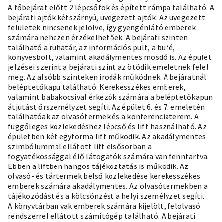
A főbejárat előtt 2 lépcsőfok és épített rámpa található. A
bejárati ajtók kétszárnyú, üvegezett ajtók. Az üvegezett
felületek nincsenek jelölve, így gyengénlátó emberek
számára nehezen érzékelhetőek. A bejárati szinten
található a ruhatár, az információs pult, a büfé,
könyvesbolt, valamint akadálymentes mosdó is. Az épület
jelzései szerint a bejárati szint az ötödik emeletnek felel
meg. Az alsóbb szinteken irodák működnek. A bejáratnál
beléptetőkapu található. Kerekesszékes emberek,
valamint babakocsival érkezők számára a beléptetőkapun
átjutást őrszemélyzet segíti. Az épület 6. és 7. emeletén
találhatóak az olvasótermek és a konferenciaterem. A
függőleges közlekedéshez lépcső és lift használható. Az
épületben két egyforma lift működik. Az akadálymentes
szimbólummal ellátott lift elsősorban a
fogyatékossággal élő látogatók számára van fenntartva.
Ebben a liftben hangos tájékoztatás is működik. Az
olvasó- és tártermek belső közlekedése kerekesszékes
emberek számára akadálymentes. Az olvasótermekben a
tájékozódást és a kölcsönzést a helyi személyzet segíti.
A könyvtárban vak emberek számára kijelölt, felolvasó
rendszerrel ellátott számítógép található. A bejárati