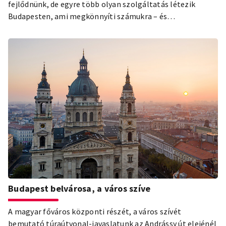
fejlődnünk, de egyre több olyan szolgáltatás létezik
Budapesten, ami megkönnyíti számukra – és
kerekesszékes vendégeink számára - a mindennapokat.
Budapest belvárosa, a város szíve
A magyar főváros központi részét, a város szívét
bemutató túraútvonal-javaslatunk az Andrássy út elejénél