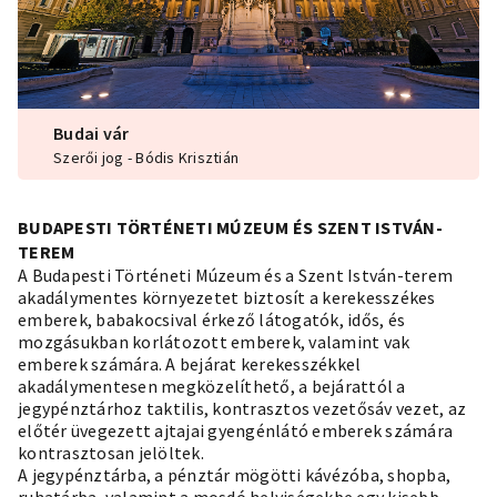
Budai vár
Szerői jog - Bódis Krisztián
BUDAPESTI TÖRTÉNETI MÚZEUM ÉS SZENT ISTVÁN-
TEREM
A Budapesti Történeti Múzeum és a Szent István-terem
akadálymentes környezetet biztosít a kerekesszékes
emberek, babakocsival érkező látogatók, idős, és
mozgásukban korlátozott emberek, valamint vak
emberek számára. A bejárat kerekesszékkel
akadálymentesen megközelíthető, a bejárattól a
jegypénztárhoz taktilis, kontrasztos vezetősáv vezet, az
előtér üvegezett ajtajai gyengénlátó emberek számára
kontrasztosan jelöltek.
A jegypénztárba, a pénztár mögötti kávézóba, shopba,