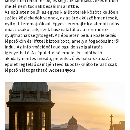
kényelmetlenül fér be, és segítők kerekesszékes ember
mellé nem tudnak beszállni a liftbe.
Az épületen belül az egyes kiállítóterek között kellően
széles közlekedők vannak, az átjárók küszöbmentesek,
nyitott teremajtókkal. Egyes teremajtók a klimatizálás
miatt csukottak, ezek használatához a teremőrök
nyújthatnak segítséget. Az épületen belüli közlekedés
lépcsőkön és lifttel biztosított, amely a fogadószintről
indul. Az információnál audioguide szolgáltatás
igényelhető. Az épület első emeletén található
akadálymentes mosdó, pelenkázó és baba-szoba.Az
épület legfelső szintjén lévő kupola-kilátó terasz csak
lépcsőn látogatható.
Access4you