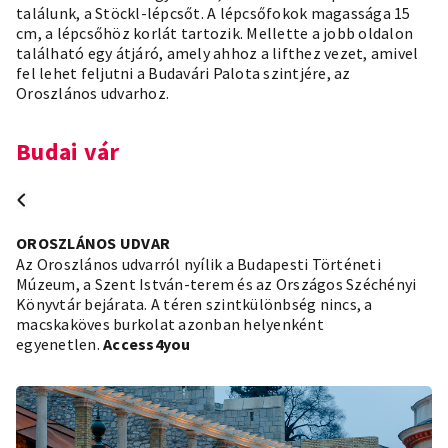
találunk, a Stöckl-lépcsőt. A lépcsőfokok magassága 15
cm, a lépcsőhöz korlát tartozik. Mellette a jobb oldalon
található egy átjáró, amely ahhoz a lifthez vezet, amivel
fel lehet feljutni a Budavári Palota szintjére, az
Oroszlános udvarhoz.
Budai vár
OROSZLÁNOS UDVAR
Az Oroszlános udvarról nyílik a Budapesti Történeti
Múzeum, a Szent István-terem és az Országos Széchényi
Könyvtár bejárata. A téren szintkülönbség nincs, a
macskaköves burkolat azonban helyenként
egyenetlen.
Access4you