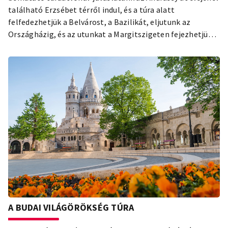
található Erzsébet térről indul, és a túra alatt
felfedezhetjük a Belvárost, a Bazilikát, eljutunk az
Országházig, és az utunkat a Margitszigeten fejezhetjük
be.
A BUDAI VILÁGÖRÖKSÉG TÚRA