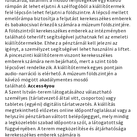
ruhatárba, valamint a mosdó helyiségekbe egy kisebb
rámpán át lehet eljutni. A szélfogóból a kiállítótermek
felé lépcsőn lehet feljutni a földszintre. A lépcső mellett
emelőrámpa biztosítja a feljutást kerekesszékes emberek
és babakocsival érkezők számára a múzeum földszintjére.
A földszintről kerekesszékes emberek az intézményben
található teherlift segítségével juthatnak fel az emeleti
kiállítótermekbe. Ehhez a pénztárnál kell jelezni az
igényt, a személyzet segítségével lehet használni a liftet.
A pinceszinti kiállítóterem viszont kerekesszékes
emberek számára nem bejárható, mert a szint több
lépcsővel rendelkezik. A kiállítótermek egyes pontjain
audio-narráció is elérhető. A múzeum földszintjén a
kávézó mögött akadálymentes mosdó
található.
Access4you
A Szent István-terem látogatásához választható
személyes (tárlatvezető által vitt, csoportos) vagy
tabletes (egyéni) digitális tárlatvezetés. A kiállítás
megtekinthető előzetes online időpontfoglalással vagy a
helyszíni pénztárban váltott belépőjeggyel, mely mindig
a legközelebbi szabad időpontra szól, a látogatottság
függvényében. A terem megközelítése és átjárhatósága
kerekesszékes emberek számára is