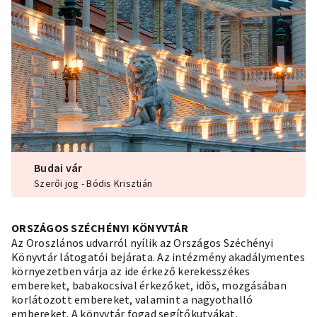
Budai vár
Szerői jog - Bódis Krisztián
ORSZÁGOS SZÉCHÉNYI KÖNYVTÁR
Az Oroszlános udvarról nyílik az Országos Széchényi
Könyvtár látogatói bejárata. Az intézmény akadálymentes
környezetben várja az ide érkező kerekesszékes
embereket, babakocsival érkezőket, idős, mozgásában
korlátozott embereket, valamint a nagyothalló
embereket. A könyvtár fogad segítőkutyákat.