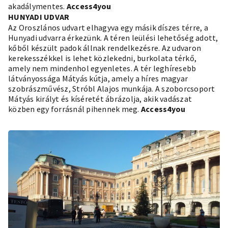
akadálymentes.
Access4you
HUNYADI UDVAR
Az Oroszlános udvart elhagyva egy másik díszes térre, a
Hunyadi udvarra érkezünk. A téren leülési lehetőség adott,
kőből készült padok állnak rendelkezésre. Az udvaron
kerekesszékkel is lehet közlekedni, burkolata térkő,
amely nem mindenhol egyenletes. A tér leghíresebb
látványossága Mátyás kútja, amely a híres magyar
szobrászművész, Stróbl Alajos munkája. A szoborcsoport
Mátyás királyt és kíséretét ábrázolja, akik vadászat
közben egy forrásnál pihennek meg.
Access4you