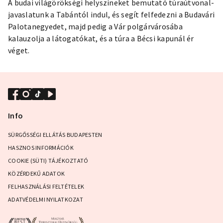
A budai világörökségi helyszíneket bemutató túraútvonal-
javaslatunk a Tabántól indul, és segít felfedezni a Budavári
Palotanegyedet, majd pedig a Vár polgárvárosába
kalauzolja a látogatókat, és a túra a Bécsi kapunál ér
véget.
Info
SÜRGŐSSÉGI ELLÁTÁS BUDAPESTEN
HASZNOS INFORMÁCIÓK
COOKIE (SÜTI) TÁJÉKOZTATÓ
KÖZÉRDEKŰ ADATOK
FELHASZNÁLÁSI FELTÉTELEK
ADATVÉDELMI NYILATKOZAT