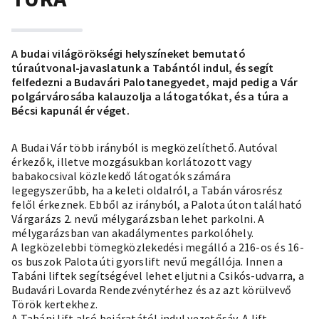
A budai világörökségi helyszíneket bemutató
túraútvonal-javaslatunk a Tabántól indul, és segít
felfedezni a Budavári Palotanegyedet, majd pedig a Vár
polgárvárosába kalauzolja a látogatókat, és a túra a
Bécsi kapunál ér véget.
A Budai Vár több irányból is megközelíthető. Autóval
érkezők, illetve mozgásukban korlátozott vagy
babakocsival közlekedő látogatók számára
legegyszerűbb, ha a keleti oldalról, a Tabán városrész
felől érkeznek. Ebből az irányból, a Palota úton található
Várgarázs 2. nevű mélygarázsban lehet parkolni. A
mélygarázsban van akadálymentes parkolóhely.
A legközelebbi tömegközlekedési megálló a 216-os és 16-
os buszok Palota úti gyorslift nevű megállója. Innen a
Tabáni liftek segítségével lehet eljutni a Csikós-udvarra, a
Budavári Lovarda Rendezvénytérhez és az azt körülvevő
Török kertekhez.
A Tabáni lift alsó bejáratától indul vezetősáv. A lift