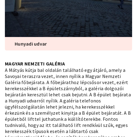
Hunyadi udvar
MAGYAR NEMZETI GALÉRIA
A Mátyás kútja bal oldalán található egy átjáró, amely a
Savoyai teraszra vezet, innen nyílik a Magyar Nemzeti
Galéria főbejárata. A főbejárathoz lépcsősor vezet, ezért
kerekesszékkel a B épületszárnyból, a galéria dolgozói
bejáratán keresztül lehet csak bejutni. A B épület bejárata
a Hunyadi udvarról nyílik. A galéria telefonos
ügyfélszolgálatán lehet jelezni, ha kerekesszékkel
érkezünk és a személyzet kinyitja a B épület bejáratát. A B
épületből lifttel juthatunk a kiállítóterekbe. Fontos
tudnivaló, hogy az itt található lift rendkívül szűk, egyes
kerekesszék típusok esetén a lábtartó csak