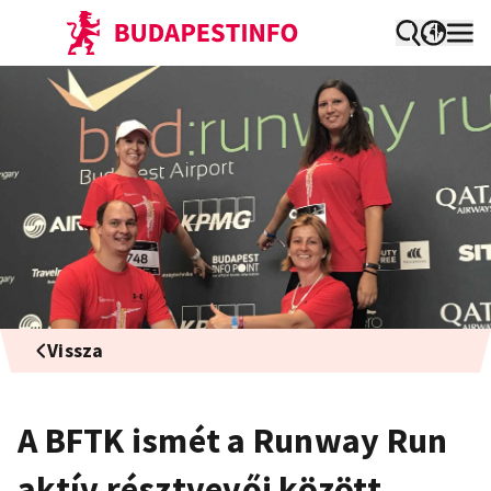
Vissza
A BFTK ismét a Runway Run
aktív résztvevői között