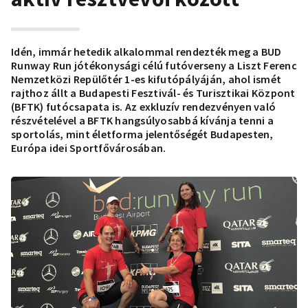
Idén, immár hetedik alkalommal rendezték meg a BUD
Runway Run jótékonysági célú futóverseny a Liszt Ferenc
Nemzetközi Repülőtér 1-es kifutópályáján, ahol ismét
rajthoz állt a Budapesti Fesztivál- és Turisztikai Központ
(BFTK) futócsapata is. Az exkluzív rendezvényen való
részvételével a BFTK hangsúlyosabbá kívánja tenni a
sportolás, mint életforma jelentőségét Budapesten,
Európa idei Sportfővárosában.