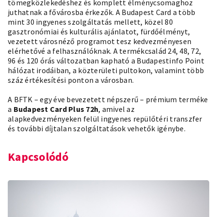
tömegközlekedéshez és komplett élménycsomaghoz
juthatnak a fővárosba érkezők. A Budapest Card a több
mint 30 ingyenes szolgáltatás mellett, közel 80
gasztronómiai és kulturális ajánlatot, fürdőélményt,
vezetett városnéző programot tesz kedvezményesen
elérhetővé a felhasználóknak. A termékcsalád 24, 48, 72,
96 és 120 órás változatban kapható a Budapestinfo Point
hálózat irodáiban, a közterületi pultokon, valamint több
száz értékesítési ponton a városban.
A BFTK – egy éve bevezetett népszerű – prémium terméke
a
Budapest Card Plus 72h
, amivel az
alapkedvezményeken felül ingyenes repülőtéri transzfer
és további díjtalan szolgáltatások vehetők igénybe.
Kapcsolódó