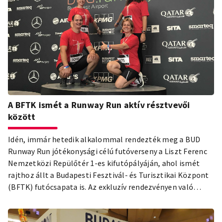
meglepetést okozott az izraeli, a német és több V4-es
piac is. A Budapesti Fesztivál- és Turisztikai Központ
(BFTK) elemzése.
A BFTK ismét a Runway Run aktív résztvevői
között
Idén, immár hetedik alkalommal rendezték meg a BUD
Runway Run jótékonysági célú futóverseny a Liszt Ferenc
Nemzetközi Repülőtér 1-es kifutópályáján, ahol ismét
rajthoz állt a Budapesti Fesztivál- és Turisztikai Központ
(BFTK) futócsapata is. Az exkluzív rendezvényen való
részvételével a BFTK hangsúlyosabbá kívánja tenni a
sportolás, mint életforma jelentőségét Budapesten,