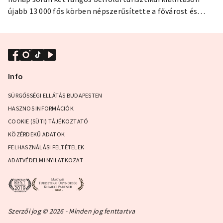
újabb 13 000 fős körben népszerűsítette a fővárost és
turisztikai kedvezménykártyáját, a Budapest Cardot.
Info
SÜRGŐSSÉGI ELLÁTÁS BUDAPESTEN
HASZNOS INFORMÁCIÓK
COOKIE (SÜTI) TÁJÉKOZTATÓ
KÖZÉRDEKŰ ADATOK
FELHASZNÁLÁSI FELTÉTELEK
ADATVÉDELMI NYILATKOZAT
Szerzői jog © 2026 - Minden jog fenttartva