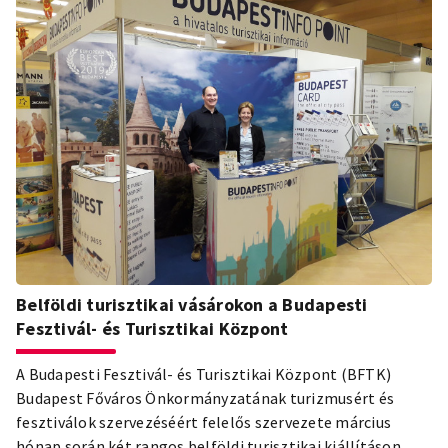
Európa idei Sportfővárosában.
Belföldi turisztikai vásárokon a Budapesti
Fesztivál- és Turisztikai Központ
A Budapesti Fesztivál- és Turisztikai Központ (BFTK)
Budapest Főváros Önkormányzatának turizmusért és
fesztiválok szervezéséért felelős szervezete március
hónap során két rangos belföldi turisztikai kiállításon