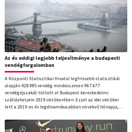
Az év eddigi legjobb teljesítménye a budapesti
vendégforgalomban
A Központi Statisztikai Hivatal legfrissebb statisztikái
alapján 428.985 vendég mindösszesen 967.677
vendégéjszakát töltött el Budapest kereskedelmi
szálláshelyein 2019 októberében. Ezzel az idei október
lett a 2019-es év legdinamikusabban növekvő hónapja,
mind a vendégérkezéseket, mind a vendégéjszakákat
tekintve. A kereskedelmi szálláshelyek összesített
árbevételei megközelítették a 25 milliárd Ft-ot. Pozitív