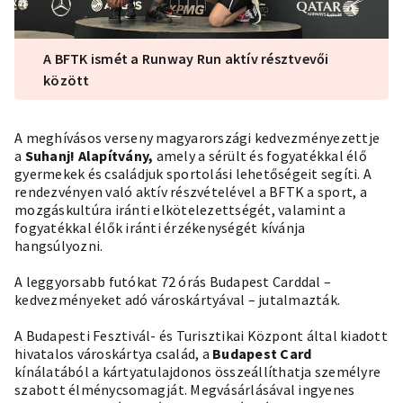
A BFTK ismét a Runway Run aktív résztvevői
között
A meghívásos verseny magyarországi kedvezményezettje
a
Suhanj! Alapítvány,
amely a sérült és fogyatékkal élő
gyermekek és családjuk sportolási lehetőségeit segíti. A
rendezvényen való aktív részvételével a BFTK a sport, a
mozgáskultúra iránti elkötelezettségét, valamint a
fogyatékkal élők iránti érzékenységét kívánja
hangsúlyozni.
A leggyorsabb futókat 72 órás Budapest Carddal –
kedvezményeket adó városkártyával – jutalmazták.
A Budapesti Fesztivál- és Turisztikai Központ által kiadott
hivatalos városkártya család, a
Budapest Card
kínálatából a kártyatulajdonos összeállíthatja személyre
szabott élménycsomagját. Megvásárlásával ingyenes