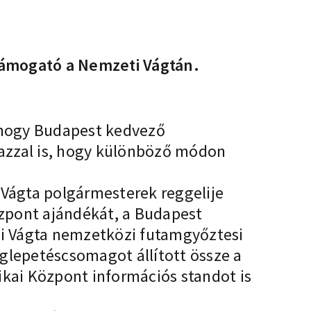
 támogató a Nemzeti Vágtán.
a, hogy Budapest kedvező
 azzal is, hogy különböző módon
 Vágta polgármesterek reggelije
Központ ajándékát, a Budapest
ti Vágta nemzetközi futamgyőztesi
lepetéscsomagot állított össze a
ikai Központ információs standot is