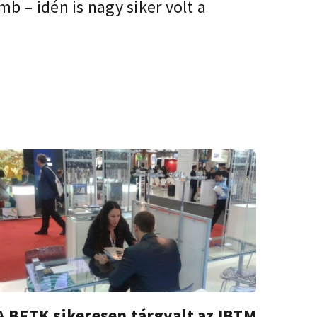
 – idén is nagy siker volt a
A BFTK sikeresen tárgyalt az IBTM