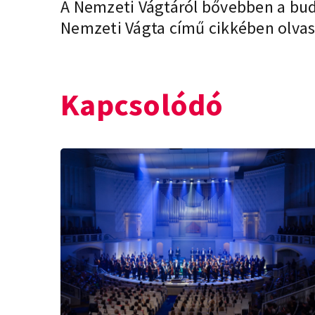
A Nemzeti Vágtáról bővebben a
bud
Nemzeti Vágta
című cikkében olva
Kapcsolódó