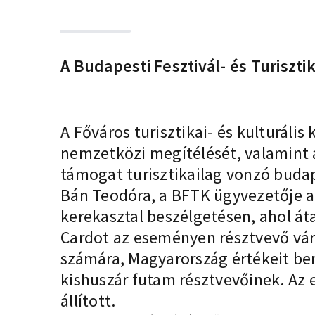
A Budapesti Fesztivál- és Turiszt
A Főváros turisztikai- és kulturáli
nemzetközi megítélését, valamint 
támogat turisztikailag vonzó buda
Bán Teodóra, a BFTK ügyvezetője a 
kerekasztal beszélgetésen, ahol át
Cardot az eseményen résztvevő vár
számára, Magyarország értékeit be
kishuszár futam résztvevőinek. Az 
állított.