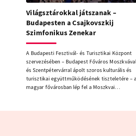
Világsztárokkal játszanak –
Budapesten a Csajkovszkij
Szimfonikus Zenekar
A Budapesti Fesztivál- és Turisztikai Központ
szervezésében – Budapest Főváros Moszkváva
és Szentpétervárral ápolt szoros kulturális és
turisztikai együttműködésének tiszteletére – 
magyar fővárosban lép fel a Moszkvai
Csajkovszkij Szimfonikus Zenekar.