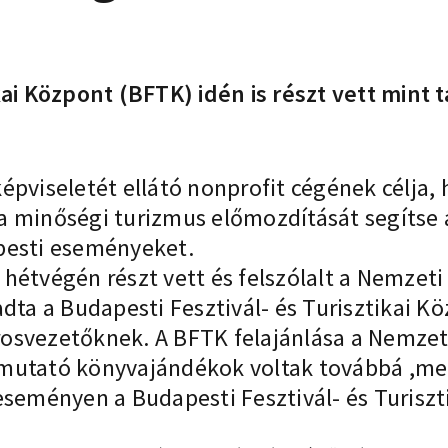
ikai Központ (BFTK) idén is részt vett mint
s képviseletét ellátó nonprofit cégének célj
a minőségi turizmus előmozdítását segítse
pesti eseményeket.
hétvégén részt vett és felszólalt a Nemzeti
adta a Budapesti Fesztivál- és Turisztikai 
osvezetőknek. A BFTK felajánlása a Nemze
mutató könyvajándékok voltak továbbá ,meg
eseményen a Budapesti Fesztivál- és Turiszt