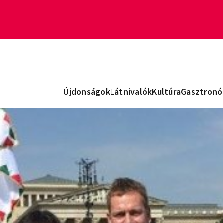
Újdonságok
Látnivalók
Kultúra
Gasztronó