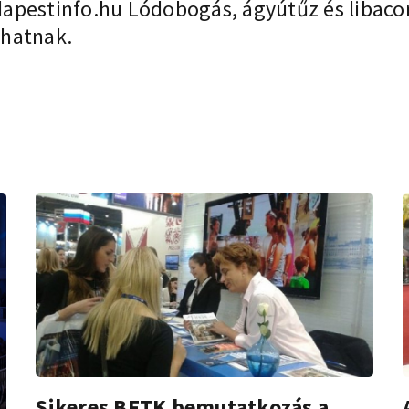
apestinfo.hu Lódobogás, ágyútűz és libacomb
shatnak.
Sikeres BFTK bemutatkozás a