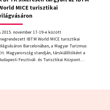
World MICE turisztikai
világvásáron
A 2015. november 17-19-e között
megrendezett IBTM World MICE turisztikai
világvásáron Barcelonában, a Magyar Turizmus
Zrt. Magyarország standján, társkiállítóként a
Budapesti Fesztivál- és Turisztikai Központ
(BFTK) is részt vett.