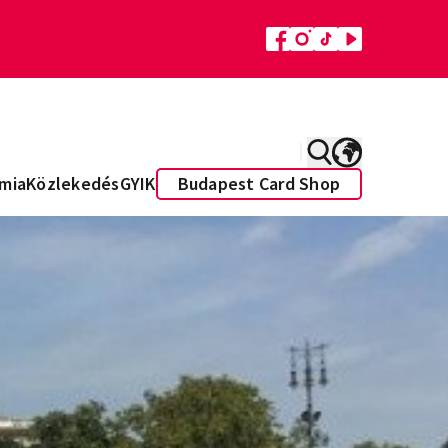
mia
Közlekedés
GYIK
Budapest Card Shop