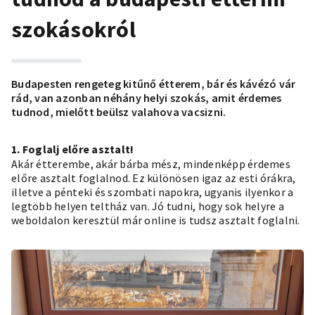
szokásokról
Budapesten rengeteg kitűnő étterem, bár és kávézó vár
rád, van azonban néhány helyi szokás, amit érdemes
tudnod, mielőtt beülsz valahova vacsizni.
1. Foglalj előre asztalt!
Akár étterembe, akár bárba mész, mindenképp érdemes
előre asztalt foglalnod. Ez különösen igaz az esti órákra,
illetve a pénteki és szombati napokra, ugyanis ilyenkor a
legtöbb helyen teltház van. Jó tudni, hogy sok helyre a
weboldalon keresztül már online is tudsz asztalt foglalni.