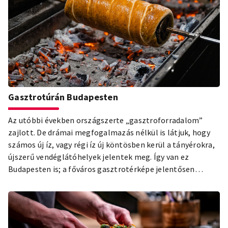
Gasztrotúrán Budapesten
Az utóbbi években országszerte „gasztroforradalom”
zajlott. De drámai megfogalmazás nélkül is látjuk, hogy
számos új íz, vagy régi íz új köntösben kerül a tányérokra,
újszerű vendéglátóhelyek jelentek meg. Így van ez
Budapesten is; a főváros gasztrotérképe jelentősen
átalakult az utóbbi másfél évtized során.