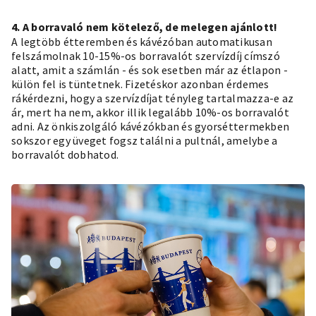
4. A borravaló nem kötelező, de melegen ajánlott!
A legtöbb étteremben és kávézóban automatikusan
felszámolnak 10-15%-os borravalót szervízdíj címszó
alatt, amit a számlán - és sok esetben már az étlapon -
külön fel is tüntetnek. Fizetéskor azonban érdemes
rákérdezni, hogy a szervízdíjat tényleg tartalmazza-e az
ár, mert ha nem, akkor illik legalább 10%-os borravalót
adni. Az önkiszolgáló kávézókban és gyorséttermekben
sokszor egy üveget fogsz találni a pultnál, amelybe a
borravalót dobhatod.