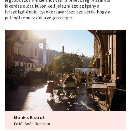
legtöbbször mindenhol van rá lehetőség. A számla
kikérése előtt külön kell jelezni ezt az igény a
felszolgálónak, ilyenkor javarészt azt kérik, hogy a
pultnál rendezzük a végösszeget.
Monk's Bistrot
Fotó: Soós Bertalan