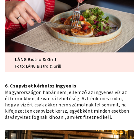
LÁNG Bistro & Grill
Fotó: LÁNG Bistro & Grill
6. Csapvizet kérhetsz ingyen is
Magyarországon habár nem jellemző az ingyenes víz az
éttermekben, de van rá lehetőség. Azt érdemes tudni,
hogy a vízért csak akkor nem számolnak fel semmit, ha
kifejezetten csapvizet kérsz, egyébként minden esetben
ásványvizet fognak kihozni, amiért fizetned kell.