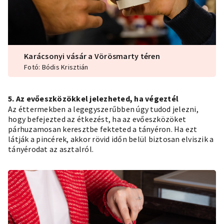
Karácsonyi vásár a Vörösmarty téren
Fotó: Bódis Krisztián
5. Az evőeszközökkel jelezheted, ha végeztél
Az éttermekben a legegyszerűbben úgy tudod jelezni,
hogy befejezted az étkezést, ha az evőeszközöket
párhuzamosan keresztbe fekteted a tányéron. Ha ezt
látják a pincérek, akkor rövid időn belül biztosan elviszik a
tányérodat az asztalról.