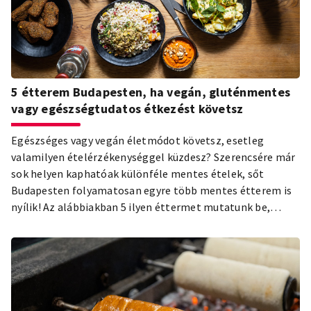
5 étterem Budapesten, ha vegán, gluténmentes
vagy egészségtudatos étkezést követsz
Egészséges vagy vegán életmódot követsz, esetleg
valamilyen ételérzékenységgel küzdesz? Szerencsére már
sok helyen kaphatóak különféle mentes ételek, sőt
Budapesten folyamatosan egyre több mentes étterem is
nyílik! Az alábbiakban 5 ilyen éttermet mutatunk be,
amelyek a magyar főváros sokszínű gasztronómiájának
palettáját erősítik.