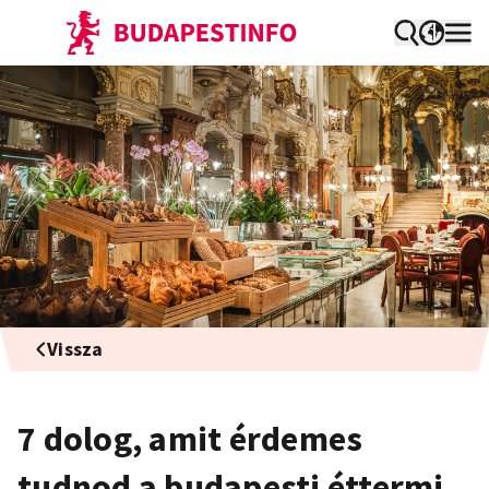
Vissza
7 dolog, amit érdemes
tudnod a budapesti éttermi