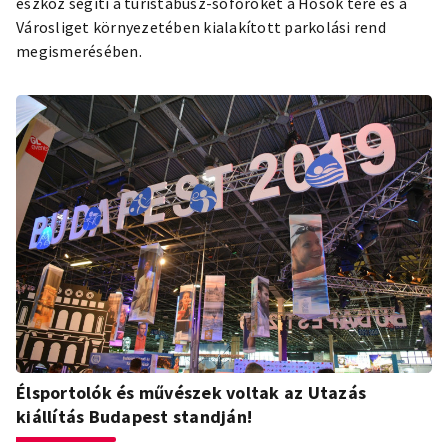
eszköz segíti a turistabusz-sofőröket a Hősök tere és a
Városliget környezetében kialakított parkolási rend
megismerésében.
Élsportolók és művészek voltak az Utazás
kiállítás Budapest standján!