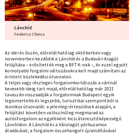
Lánchíd
Federico Chiesa
Az idei év őszén, előreláthatólag októberben vagy
novemberben kezdődik a Lánchíd és a Budavári Alagút
felújítása – erősítették meg a BFTK-nak –, és ezzel együtt
komolyabb forgalmi változásokra kell majd számítani az
érintett közlekedési útvonalon.
A teljes vagy részleges forgalomkorlátozás a vártnál
kevesebb ideig tart majd, előreláthatólag már 2021
tavaszán visszaadják a forgalomnak Budapest egyik
legismertebb és legszebb, turisztikai szempontból is
ikonikus útvonalát: a jelenlegi értesülések alapján, a
felújítást követően valószínűleg megmarad az
autósforgalom az egyébként kicsi áteresztőképességű
Lánchídon. A Lánchíd és a Váralagút párhuzamos
átadásával, a forgalom összehangolt újraindításával