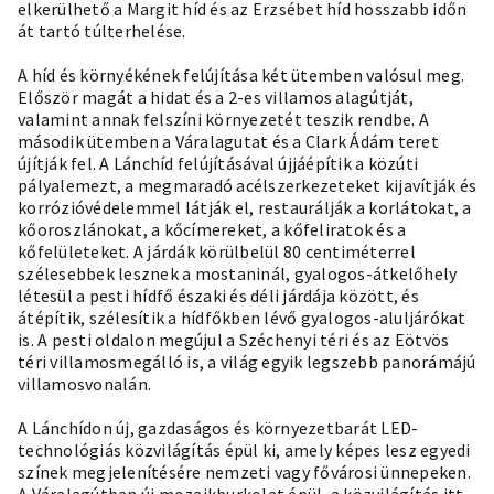
elkerülhető a Margit híd és az Erzsébet híd hosszabb időn
át tartó túlterhelése.
A híd és környékének felújítása két ütemben valósul meg.
Először magát a hidat és a 2-es villamos alagútját,
valamint annak felszíni környezetét teszik rendbe. A
második ütemben a Váralagutat és a Clark Ádám teret
újítják fel. A Lánchíd felújításával újjáépítik a közúti
pályalemezt, a megmaradó acélszerkezeteket kijavítják és
korrózióvédelemmel látják el, restaurálják a korlátokat, a
kőoroszlánokat, a kőcímereket, a kőfeliratok és a
kőfelületeket. A járdák körülbelül 80 centiméterrel
szélesebbek lesznek a mostaninál, gyalogos-átkelőhely
létesül a pesti hídfő északi és déli járdája között, és
átépítik, szélesítik a hídfőkben lévő gyalogos-aluljárókat
is. A pesti oldalon megújul a Széchenyi téri és az Eötvös
téri villamosmegálló is,
a világ egyik legszebb panorámájú
villamosvonalán.
A Lánchídon új, gazdaságos és környezetbarát LED-
technológiás közvilágítás épül ki, amely képes lesz egyedi
színek megjelenítésére nemzeti vagy fővárosi ünnepeken.