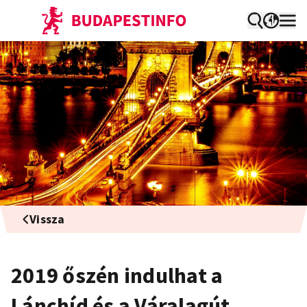
Vissza
2019 őszén indulhat a
Lánchíd és a Váralagút