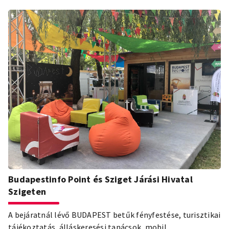
Budapestinfo Point és Sziget Járási Hivatal
Szigeten
A bejáratnál lévő BUDAPEST betűk fényfestése, turisztikai
tájékoztatás, álláskeresési tanácsok, mobil