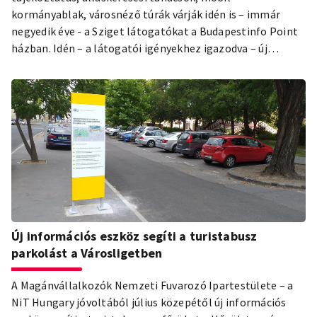
kormányablak, városnéző túrák várják idén is – immár
negyedik éve - a Sziget látogatókat a Budapestinfo Point
házban. Idén – a látogatói igényekhez igazodva – új
tervezésű házban, valamint az interaktív kommunikációt
segítve – külön Budapestinfo pultban várják turisztikai
információkkal, valamint kormányablakkal a közönséget.
Új információs eszköz segíti a turistabusz
parkolást a Városligetben
A Magánvállalkozók Nemzeti Fuvarozó Ipartestülete – a
NiT Hungary jóvoltából július közepétől új információs