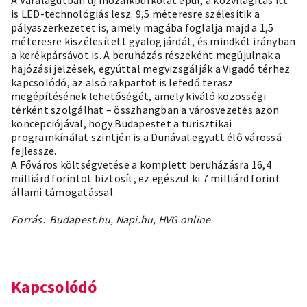
A Váralagútban új mozaikburkolat épül, a közvilágítás itt
is LED-technológiás lesz. 9,5 méteresre szélesítik a
pályaszerkezetet is, amely magába foglalja majd a 1,5
méteresre kiszélesített gyalogjárdát, és mindkét irányban
a kerékpársávot is. A beruházás részeként megújulnak a
hajózási jelzések, egyúttal megvizsgálják a Vigadó térhez
kapcsolódó, az alsó rakpartot is lefedő terasz
megépítésének lehetőségét, amely kiváló közösségi
térként szolgálhat – összhangban a városvezetés azon
koncepciójával, hogy Budapestet a turisztikai
programkínálat szintjén is a Dunával együtt élő várossá
fejlessze.
A Főváros költségvetése a komplett beruházásra 16,4
milliárd forintot biztosít, ez egészül ki 7 milliárd forint
állami támogatással.
Forrás: Budapest.hu, Napi.hu, HVG online
Kapcsolódó